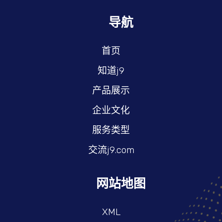
导航
首页
知道j9
产品展示
企业文化
服务类型
交流j9.com
网站地图
XML