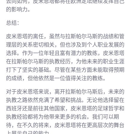
去向如何，皮米恩塔都将在欧洲足坛继续发挥自己
的影响力。
总结：
皮米恩塔的离任，虽然与拉斯帕尔马斯的战绩和管
理层的关系密切相关，但也涉及到个人职业发展的
选择。作为一位年轻且富有潜力的教练，皮米恩塔
在拉斯帕尔马斯的执教经历，为他未来的职业生涯
打下了坚实的基础。尽管在某些方面未能取得预期
的成绩，但他依然是一位值得关注的教练。
对于皮米恩塔来说，离开拉斯帕尔马斯后，未来的
执教之路依然充满了希望和挑战。无论他选择留在
西班牙还是前往其他国家，皮米恩塔的足球哲学和
执教经验都将为他带来更多的机会。我们可以期
待，在不久的将来，皮米恩塔将在更高层次的舞台
上展示自己的能力。