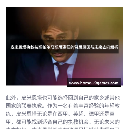
此外，皮米恩塔也可能选择回到自己的家乡或其他
国家的联赛执教。作为一名有着丰富经验的年轻教
练，皮米恩塔无论是在西甲、英超、德甲还是意
甲，都可能找到适合自己的执教机会。无论未来的