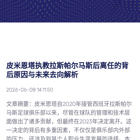
皮米恩塔执教拉斯帕尔马斯后离任的背
后原因与未来去向解析
2026-06-08 14:11:50
文章摘要：皮米恩塔自2020年接管西班牙拉斯帕尔
马斯足球俱乐部以来，尽管在球队的管理和技术层
面做出了诸多贡献，但最终在2023年决定离开。这
一决定的背后有多重因素，不仅仅是俱乐部内外部
的压力，还涉及到其个人职业生涯发展的选择。本