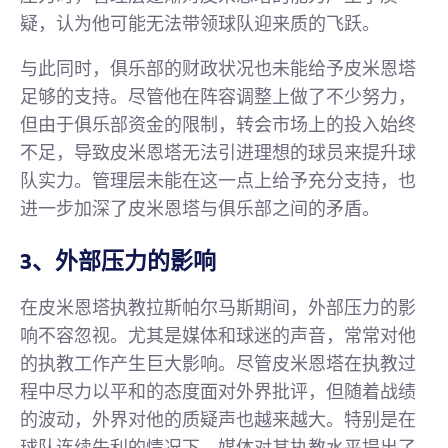
疑，认为他可能无法带领球队迎来质的飞跃。
与此同时，俱乐部的财政状况也未能给予皮米恩塔
足够的支持。尽管他在阵容调整上做了不少努力，
但由于俱乐部资金的限制，转会市场上的投入始终
不足，导致皮米恩塔无法引进理想的球员来提升球
队实力。管理层未能在这一点上给予充分支持，也
进一步加深了皮米恩塔与俱乐部之间的矛盾。
3、外部压力的影响
在皮米恩塔执教拉斯帕尔马斯期间，外部压力的影
响不容忽视。尤其是媒体和球迷的声音，常常对他
的执教工作产生巨大影响。尽管皮米恩塔在执教过
程中尽力以平和的态度面对外界批评，但随着战绩
的波动，外界对他的质疑声也越来越大。特别是在