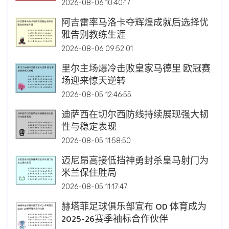
2026-08-06 10:40:17
阿吉雷率马洛卡夺辉煌成就后选择优
雅告别教练生涯
2026-08-06 09:52:01
里尔主场爆冷击败皇家马德里 欧冠赛
场迎来惊天逆转
2026-08-05 12:46:55
迪萨西在切尔西防线持续展现强大韧
性与稳定表现
2026-08-05 11:58:50
迈尼昂高接低挡神勇封杀皇马射门为
米兰保住胜局
2026-08-05 11:17:47
赫塔菲足球俱乐部宣布 OD 体育成为
2025-26赛季袖标合作伙伴