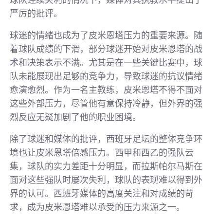
球队连续失利的情况下，媒体对其执教水平提出了
严厉的批评。
球迷的情绪也成为了皮米恩塔压力的重要来源。随
着球队成绩的下滑，部分球迷开始对皮米恩塔的战
术和决策表示不满。尤其是在一些关键比赛中，球
队未能展现出足够的竞争力，导致球迷的抗议情绪
愈演愈烈。作为一名主教练，皮米恩塔不得不面对
这些外部压力，尽管他有意保持冷静，但外界的强
烈反应无疑加剧了他的职业困境。
除了球迷和媒体的批评，西班牙足坛的整体竞争环
境也让皮米恩塔倍感压力。西甲和西乙的强队云
集，球队的实力差距十分明显，而拉斯帕尔马斯在
面对这些强队时屡次失利，球队的表现难以得到外
界的认可。西班牙媒体的高度关注和对成绩的苛
求，成为皮米恩塔难以承受的压力来源之一。