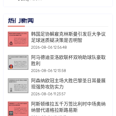
热门新闻
韩国足协解雇克林斯曼引发巨大争议
足球迷质疑决策是否明智
2026-08-06 12:56:48
阿马德迪亚洛欧联杯双响助球队豪取
胜利
2026-08-06 12:13:58
阿森纳欧冠主场大胜巴黎圣日耳曼展
现强势攻防实力
2026-08-06 11:23:57
阿斯顿维拉五千万签比利时中场奥纳
纳替代道格拉斯路易斯