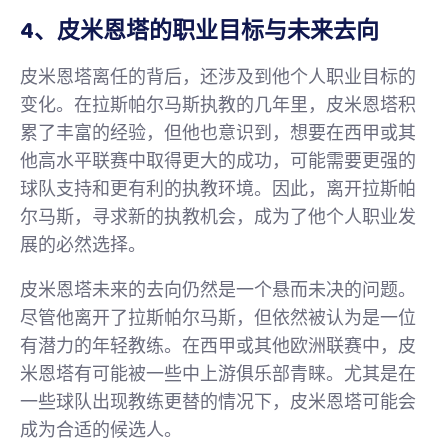
4、皮米恩塔的职业目标与未来去向
皮米恩塔离任的背后，还涉及到他个人职业目标的
变化。在拉斯帕尔马斯执教的几年里，皮米恩塔积
累了丰富的经验，但他也意识到，想要在西甲或其
他高水平联赛中取得更大的成功，可能需要更强的
球队支持和更有利的执教环境。因此，离开拉斯帕
尔马斯，寻求新的执教机会，成为了他个人职业发
展的必然选择。
皮米恩塔未来的去向仍然是一个悬而未决的问题。
尽管他离开了拉斯帕尔马斯，但依然被认为是一位
有潜力的年轻教练。在西甲或其他欧洲联赛中，皮
米恩塔有可能被一些中上游俱乐部青睐。尤其是在
一些球队出现教练更替的情况下，皮米恩塔可能会
成为合适的候选人。