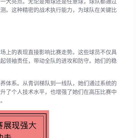
的一大亮点。无论是角球还是任意球，球队都通过
预测。这种精密的战术执行能力，为球队在关键比
在场上的表现直接影响比赛走势。这些球员不仅具
担起领袖责任，带动全队的进攻和防守。她们的稳
。
培养体系。从青训梯队到一线队，她们通过系统的
提升了个人技术水平，也增强了她们在高压比赛中
强。