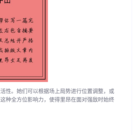
灵活性。她们可以根据场上局势进行位置调整，或
。这种全方位影响力，使得里昂在面对强敌时始终