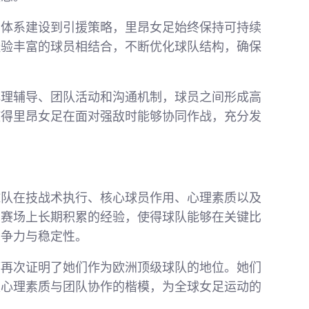
训体系建设到引援策略，里昂女足始终保持可持续
经验丰富的球员相结合，不断优化球队结构，确保
心理辅导、团队活动和沟通机制，球员之间形成高
使得里昂女足在面对强敌时能够协同作战，充分发
球队在技战术执行、核心球员作用、心理素质以及
洲赛场上长期积累的经验，使得球队能够在关键比
竞争力与稳定性。
都再次证明了她们作为欧洲顶级球队的地位。她们
是心理素质与团队协作的楷模，为全球女足运动的