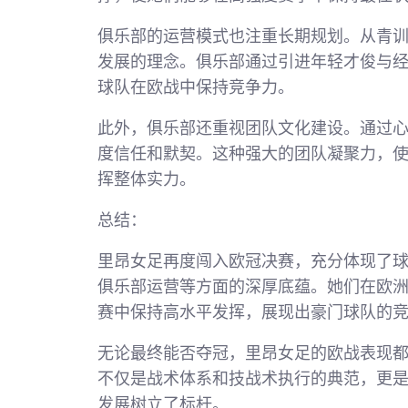
俱乐部的运营模式也注重长期规划。从青
发展的理念。俱乐部通过引进年轻才俊与
球队在欧战中保持竞争力。
此外，俱乐部还重视团队文化建设。通过
度信任和默契。这种强大的团队凝聚力，
挥整体实力。
总结：
里昂女足再度闯入欧冠决赛，充分体现了
俱乐部运营等方面的深厚底蕴。她们在欧
赛中保持高水平发挥，展现出豪门球队的
无论最终能否夺冠，里昂女足的欧战表现
不仅是战术体系和技战术执行的典范，更
发展树立了标杆。