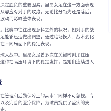
为决定胜负的重要因素。里昂女足在这一方面表现
，从容应对对手的攻势。无论比分领先还是落后，
绪波动而影响整体表现。
键。比赛中往往出现意料之外的状况，如对手的战
女足能够迅速做出调整，通过临场换人、战术变化
队在不同局面下的稳定表现。
点球大战中。里昂女足曾多次在关键时刻顶住压
。这种在高压环境下的稳定发挥，是她们连续进入
障
部在管理和后勤保障上的高水平同样不可忽视。专
、以及完善的医疗保障，为球员提供了坚实的支
状态。