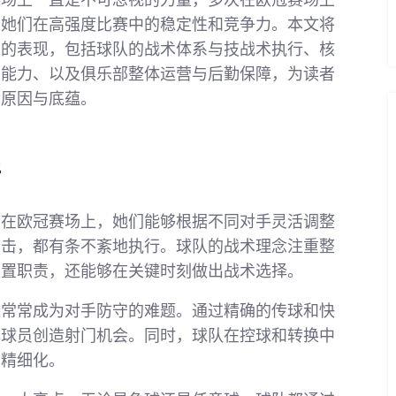
赛场上一直是不可忽视的力量，多次在欧冠赛场上
了她们在高强度比赛中的稳定性和竞争力。本文将
上的表现，包括球队的战术体系与技战术执行、核
变能力、以及俱乐部整体运营与后勤保障，为读者
的原因与底蕴。
行
。在欧冠赛场上，她们能够根据不同对手灵活调整
反击，都有条不紊地执行。球队的战术理念注重整
位置职责，还能够在关键时刻做出战术选择。
透常常成为对手防守的难题。通过精确的传球和快
心球员创造射门机会。同时，球队在控球和转换中
的精细化。