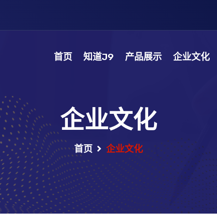
首页
知道J9
产品展示
企业文化
企业文化
首页
企业文化