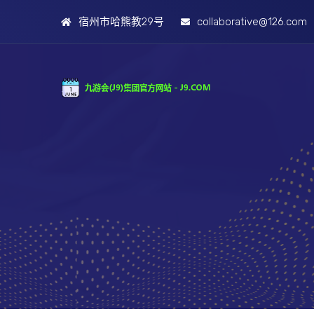
宿州市哈熊教29号
collaborative@126.com