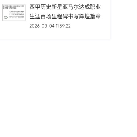
西甲历史新星亚马尔达成职业
生涯百场里程碑书写辉煌篇章
2026-08-04 11:59:22