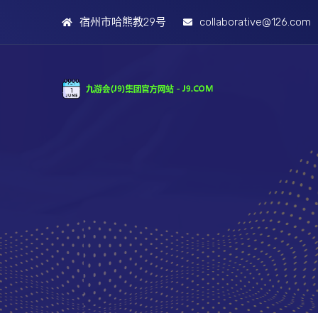
宿州市哈熊教29号
collaborative@126.com