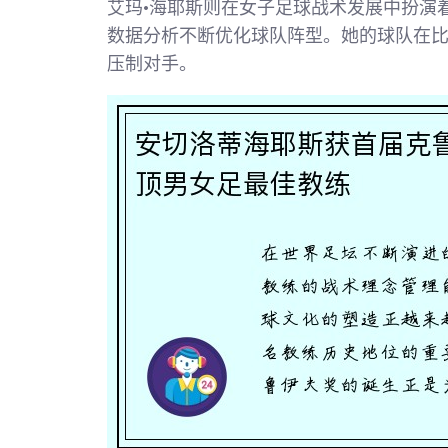
艾玛·海耶斯则在女子足球战术发展中扮演
数据分析不断优化球队阵型。她的球队在
压制对手。