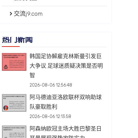
交流j9.com
热门新闻
韩国足协解雇克林斯曼引发巨
大争议 足球迷质疑决策是否明
智
2026-08-06 12:56:48
阿马德迪亚洛欧联杯双响助球
队豪取胜利
2026-08-06 12:13:58
阿森纳欧冠主场大胜巴黎圣日