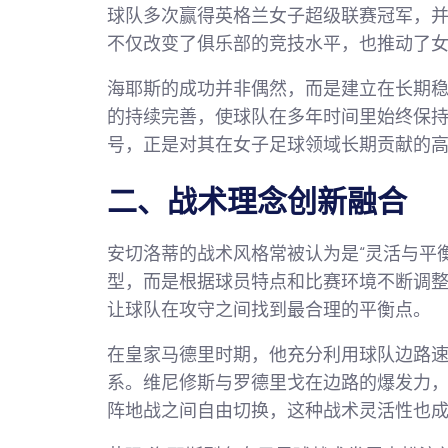
球队多次赢得英格兰女子超级联赛冠军，
不仅改变了俱乐部的竞技水平，也推动了
海耶斯的成功并非偶然，而是建立在长期
的持续完善，使球队在多年时间里始终保
号，正是对其在女子足球领域长期贡献的
二、战术理念创新融合
安切洛蒂的战术风格常被认为是“灵活与平
型，而是根据球员特点和比赛环境不断调整策略
让球队在攻守之间找到最合理的平衡点。
在皇家马德里时期，他充分利用球队边路
系。维尼修斯与罗德里戈在边路的爆发力
阵地战之间自由切换，这种战术灵活性也