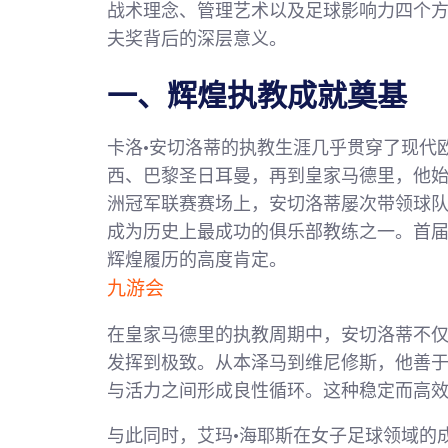
战术理念、管理艺术以及足球影响力四个
夫奖背后的深层意义。
一、辉煌执教成就奠基
卡洛·安切洛蒂的执教生涯几乎贯穿了现代
西、巴黎圣日耳曼，再到皇家马德里，他
洲冠军联赛赛场上，安切洛蒂屡次带领球
成为历史上最成功的俱乐部教练之一。首
辉煌履历的高度肯定。
九游会
在皇家马德里的执教周期中，安切洛蒂不
发挥到极致。从本泽马到维尼修斯，他善
与活力之间形成良性循环。这种稳定而高
与此同时，艾玛·海耶斯在女子足球领域的