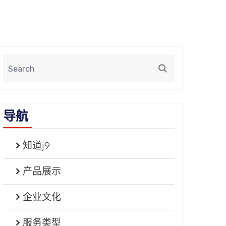
导航
知道j9
产品展示
企业文化
服务类型