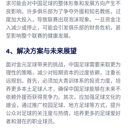
求可能会对中国足球的整体形象和发展方向产生不
良影响。许多俱乐部为了争夺外援和知名教练，过
度加大投入，导致联赛出现泡沫现象。一旦资金注
入减少或停止，可能会引发俱乐部的财务危机，甚
至影响整个联赛的健康发展。
4、解决方案与未来展望
面对金元足球带来的挑战，中国足球需要采取更为
理性的策略，减少对短期资本的过度依赖，注重长
远规划。首先，必须加大青训体系的投资力度，培
养更多本土足球人才，确保中国足球能够在未来不
依赖外援而获得竞争力。其次，应加强足球文化的
建设，通过推广校园足球、地方足球等方式，提升
公众对足球的关注度与热情，培养更多的足球爱好
者和潜在的职业球员。