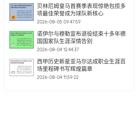
贝林厄姆皇马首赛季表现惊艳包揽多
项最佳荣誉成为球队新核心
2026-08-05 09:47:59
诺伊尔与穆勒宣布退役结束十多年德
国国家队生涯深情告别
2026-08-04 12:44:37
西甲历史新星亚马尔达成职业生涯百
场里程碑书写辉煌篇章
2026-08-04 11:59:22