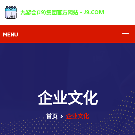
企业文化
首页
企业文化