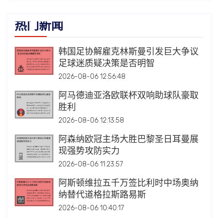
热门新闻
韩国足协解雇克林斯曼引发巨大争议
足球迷质疑决策是否明智
2026-08-06 12:56:48
阿马德迪亚洛欧联杯双响助球队豪取
胜利
2026-08-06 12:13:58
阿森纳欧冠主场大胜巴黎圣日耳曼展
现强势攻防实力
2026-08-06 11:23:57
阿斯顿维拉五千万签比利时中场奥纳
纳替代道格拉斯路易斯
2026-08-06 10:40:17