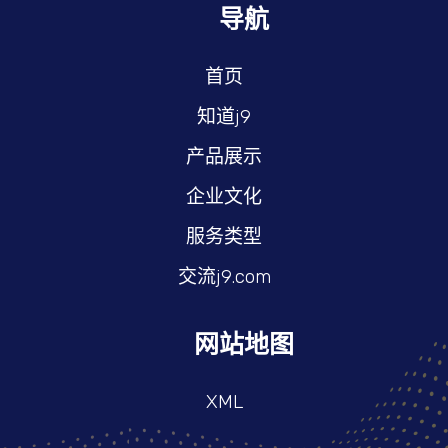
导航
首页
知道j9
产品展示
企业文化
服务类型
交流j9.com
网站地图
XML