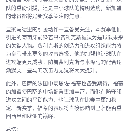
队的重磅引援，还是中小球队的精明选购，新加盟
的球员都将是新赛季关注的焦点。
皇家马德里的引援动作一直备受关注，本赛季他们
引进的葡萄牙前锋若昂·费利克斯被认为是球队未来
的关键人物。费利克斯的创造力和进攻组织能力将
为皇马带来更多的攻击选择，他的加盟也让球队在
进攻端更具威胁。随着费利克斯与本泽马的配合逐
渐默契，皇马的攻击力无疑将大大提升。
此外，巴萨的法国中场恩佐·福蒂也备受期待。福蒂
的加盟使巴萨的中场配置更加丰富，而他在防守和
进攻之间的平衡能力，也让球队在比赛中更加稳
定。新赛季，福蒂的表现将直接影响到巴萨能否重
回西甲和欧洲的巅峰。
总结：