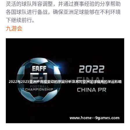
灵活的球队阵容调整，并通过赛事经验的分享帮助
各国球队进行备战，确保亚洲足球能够在不利环境
下继续前行。
九游会