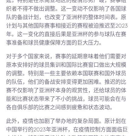
延，特别是在东南亚地区的疫情形势严峻，赛事组
织者不得不做出调整。这一变动不仅影响了各国球
队的备战计划，也改变了亚洲杯的整体时间表。原
计划与其他国际赛事相接近的赛程被迫推迟至2023
年。这一变化的直接后果是亚洲杯的参与球队在赛
事准备和球员健康保障方面的巨大压力。
对于多个国家来说，赛事的延期意味着他们需要对
原本安排好的球员集训和国际比赛窗口做出大规模
的调整。特别是一些主要依赖本国联赛和国外球员
的队伍，他们的备战安排变得更加困难。推迟的比
赛不仅影响了亚洲杯本身的观赏性，还给球员的体
能和比赛状态带来了不小的挑战，球员可能会在与
各自俱乐部的比赛之间感到疲惫和状态波动。
此外，疫情也加剧了举办地的复杂局面。原计划在
中国举行的2023年亚洲杯，在疫情控制方面面临巨