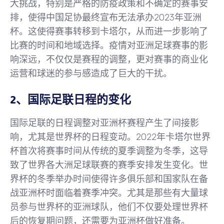
大挑战，特别是严格的防疫政策和不确定的赛事安
排，使得中国足协最终宣布无法承办2023年亚洲
杯。这使得赛事转移到卡塔尔，从而进一步影响了
比赛的时间和地域选择。疫情对亚洲足球赛事的影
响深远，不仅仅是赛程的调整，更对赛事的商业化
运营和球迷的参与感造成了巨大的干扰。
2、国际足联日程的变化
国际足联的日程调整对亚洲杯赛程产生了间接影
响，尤其是世界杯的日程变动。2022年卡塔尔世界
杯首次将赛事时间从传统的夏季调整为冬季，这导
致了世界各大洲足球联赛的赛季安排发生变化。世
界杯的冬季举办时间使得许多俱乐部和国家队在备
战亚洲杯时面临着赛季冲突。尤其是那些有大量球
员参与世界杯的亚洲球队，他们不仅要处理世界杯
后的恢复期问题，还需要为亚洲杯做好准备。