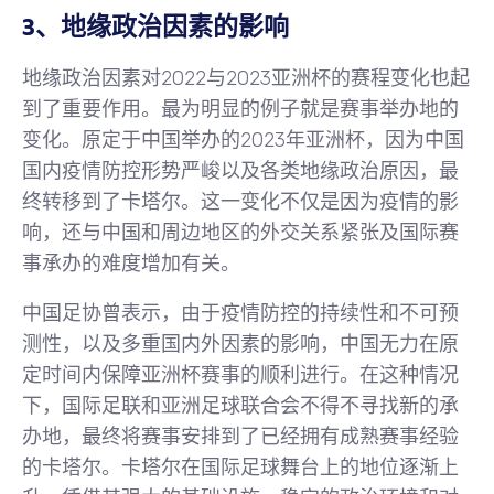
3、地缘政治因素的影响
地缘政治因素对2022与2023亚洲杯的赛程变化也起
到了重要作用。最为明显的例子就是赛事举办地的
变化。原定于中国举办的2023年亚洲杯，因为中国
国内疫情防控形势严峻以及各类地缘政治原因，最
终转移到了卡塔尔。这一变化不仅是因为疫情的影
响，还与中国和周边地区的外交关系紧张及国际赛
事承办的难度增加有关。
中国足协曾表示，由于疫情防控的持续性和不可预
测性，以及多重国内外因素的影响，中国无力在原
定时间内保障亚洲杯赛事的顺利进行。在这种情况
下，国际足联和亚洲足球联合会不得不寻找新的承
办地，最终将赛事安排到了已经拥有成熟赛事经验
的卡塔尔。卡塔尔在国际足球舞台上的地位逐渐上