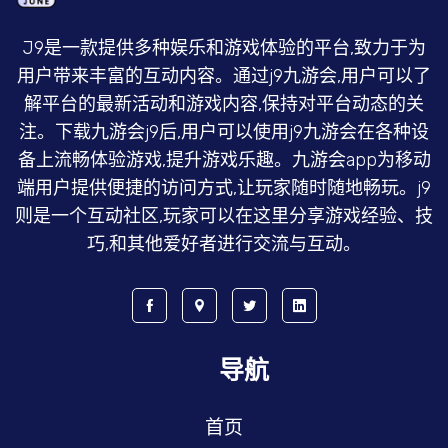
J9是一款提供多种娱乐和游戏体验的平台,致力于为
用户带来丰富的互动内容。通过j9九游会,用户可以了
解平台的最新活动和游戏内容,保持对平台动态的关
注。下载九游会j9后,用户可以使用j9九游会在各种设
备上流畅体验游戏,提升游戏乐趣。九游会app为移动
端用户提供便捷的访问方式,让玩家随时随地畅玩。j9
则是一个互动社区,玩家可以在这里分享游戏经验、技
巧,和其他爱好者进行交流与互动。
导航
首页