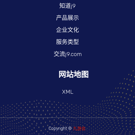
知道j9
产品展示
企业文化
服务类型
交流j9.com
网站地图
XML
Copyright ©
九游会
.