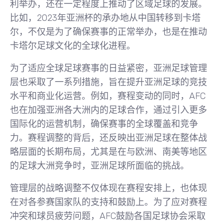
利举办，还在一定程度上推动了区域足球的发展。
比如，2023年亚洲杯的承办地从中国转移到卡塔
尔，不仅是为了确保赛事的正常举办，也是在推动
卡塔尔足球文化的全球化进程。
为了适应全球足球赛事的日益紧密，亚洲足球管理
层也采取了一系列措施，旨在提升亚洲足球的竞技
水平和商业化运营。例如，赛程变动的同时，AFC
也在加强亚洲各大洲内的足球合作，通过引入更多
国际化的运营机制，确保赛事的全球覆盖和竞争
力。赛程调整的背后，还反映出亚洲足球在整体战
略层面的长期布局，尤其是在与欧洲、南美等地区
的足球大洲竞争时，亚洲足球所面临的挑战。
管理层的战略调整不仅体现在赛程安排上，也体现
在对各参赛国家队的支持和鼓励上。为了应对赛程
冲突和球员疲劳问题，AFC鼓励各国足球协会采取