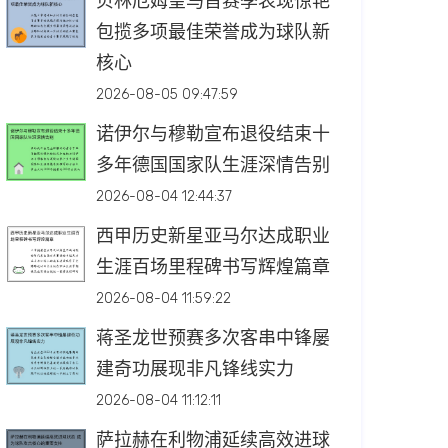
贝林厄姆皇马首赛季表现惊艳
包揽多项最佳荣誉成为球队新
核心
2026-08-05 09:47:59
诺伊尔与穆勒宣布退役结束十
多年德国国家队生涯深情告别
2026-08-04 12:44:37
西甲历史新星亚马尔达成职业
生涯百场里程碑书写辉煌篇章
2026-08-04 11:59:22
蒋圣龙世预赛多次客串中锋屡
建奇功展现非凡锋线实力
2026-08-04 11:12:11
萨拉赫在利物浦延续高效进球