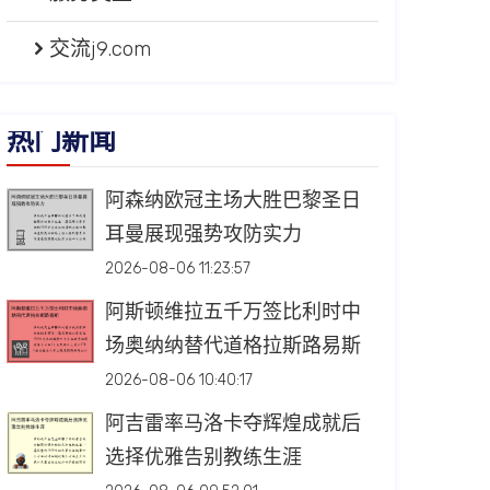
交流j9.com
热门新闻
阿森纳欧冠主场大胜巴黎圣日
耳曼展现强势攻防实力
2026-08-06 11:23:57
阿斯顿维拉五千万签比利时中
场奥纳纳替代道格拉斯路易斯
2026-08-06 10:40:17
阿吉雷率马洛卡夺辉煌成就后
选择优雅告别教练生涯