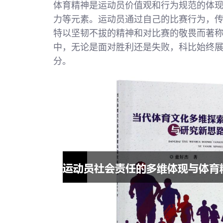
体育精神是运动员价值观和行为规范的体
力等元素。运动员通过自己的比赛行为，传
特以坚韧不拔的精神和对比赛的敬畏而著称
中，无论是面对胜利还是失败，科比始终
分。