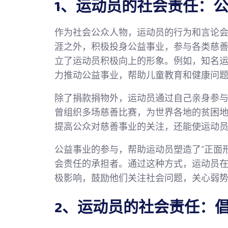
1、运动员的社会责任：
作为社会公众人物，运动员的行为和言论
涯之外，积极投身公益事业，参与各类慈
立了运动员积极向上的形象。例如，知名
力推动公益事业，帮助儿童教育和健康问
除了捐款捐物外，运动员通过自己亲身参
曾组织多场慈善比赛，为世界各地的贫困
提高公众对慈善事业的关注，还能使运动
公益事业的参与，帮助运动员塑造了“正面
会责任的承担者。通过这种方式，运动员
极影响，鼓励他们关注社会问题，关心弱
2、运动员的社会责任：