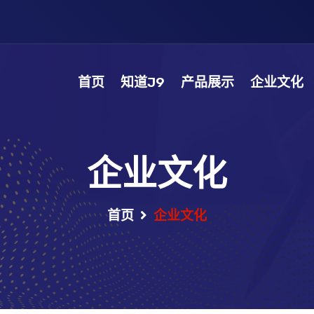
首页
知道J9
产品展示
企业文化
企业文化
首页
企业文化