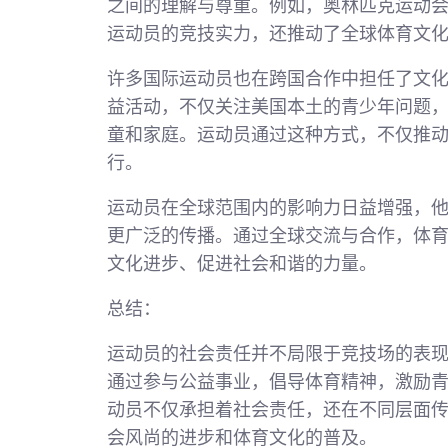
之间的理解与尊重。例如，奥林匹克运动
运动员的竞技实力，还推动了全球体育文
许多国际运动员也在跨国合作中担任了文
益活动，不仅关注美国本土的青少年问题
童和家庭。运动员通过这种方式，不仅推
行。
运动员在全球范围内的影响力日益增强，
更广泛的传播。通过全球交流与合作，体
文化进步、促进社会和谐的力量。
总结：
运动员的社会责任并不局限于竞技场的表
通过参与公益事业，倡导体育精神，激励
动员不仅承担着社会责任，还在不同层面
会风尚的进步和体育文化的普及。