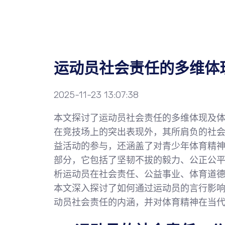
运动员社会责任的多维体
2025-11-23 13:07:38
本文探讨了运动员社会责任的多维体现及
在竞技场上的突出表现外，其所肩负的社
益活动的参与，还涵盖了对青少年体育精
部分，它包括了坚韧不拔的毅力、公正公
析运动员在社会责任、公益事业、体育道
本文深入探讨了如何通过运动员的言行影
动员社会责任的内涵，并对体育精神在当