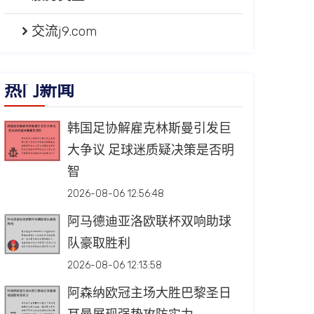
交流j9.com
热门新闻
韩国足协解雇克林斯曼引发巨
大争议 足球迷质疑决策是否明
智
2026-08-06 12:56:48
阿马德迪亚洛欧联杯双响助球
队豪取胜利
2026-08-06 12:13:58
阿森纳欧冠主场大胜巴黎圣日