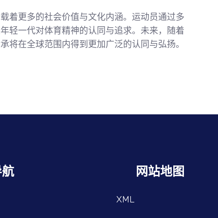
承载着更多的社会价值与文化内涵。运动员通过多
是年轻一代对体育精神的认同与追求。未来，随着
传承将在全球范围内得到更加广泛的认同与弘扬。
导航
网站地图
XML