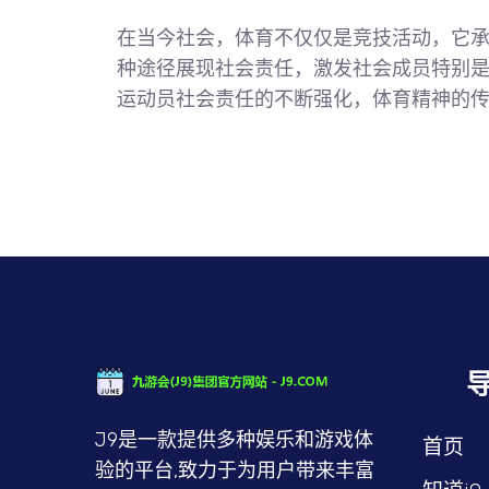
在当今社会，体育不仅仅是竞技活动，它
种途径展现社会责任，激发社会成员特别
运动员社会责任的不断强化，体育精神的
J9是一款提供多种娱乐和游戏体
首页
验的平台,致力于为用户带来丰富