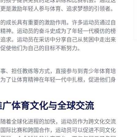
区的孩子提供免费的足球训练和比赛机会。通过这
，更是激励年轻人参与体育、追求梦想的引领者。
年的成长具有重要的激励作用。许多运动员通过自
的精神。运动员的奋斗史成为了年轻一代模仿的榜
和追求。运动员在采访中分享自己从贫困中走出来
，促使他们为自己的目标不断努力。
赛事、担任教练等方式，直接参与到青少年体育培
是为了让体育精神在年轻一代中扎根，促进他们身
推广体育文化与全球交流
，随着全球化进程的加快，运动员作为跨文化交流
过国际比赛和跨国合作，运动员可以促进不同文化