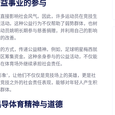
公益事业的参与
会直接影响社会风气。因此，许多运动员在竞技生
善活动。这种公益行为不仅帮助了弱势群体，也树
运动员姚明长期参与慈善捐赠，并利用自己的影响
题的改善。
与的方式，传递公益精神。例如，足球明星梅西就
地区筹集资金。这种亲身参与的公益活动，不仅能
员在体育场外继续承担社会责任。
形象”，让他们不仅仅是竞技场上的英雄，更是社
在竞技之外的社会责任表现，能够对年轻人产生积
势群体。
倡导体育精神与道德