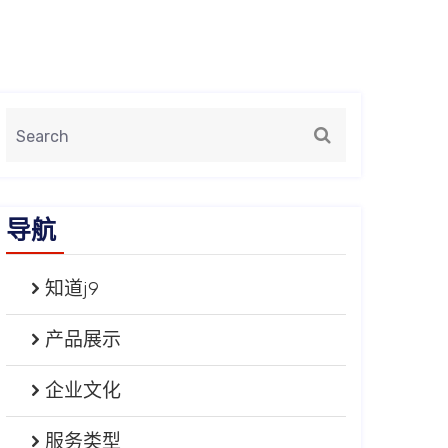
导航
知道j9
产品展示
企业文化
服务类型