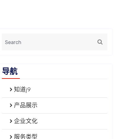
导航
知道j9
产品展示
企业文化
服务类型