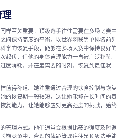
管理
理同样至关重要。顶级选手往往需要在多场比赛中
赛之间保持高度的平衡。以世界羽联男单排名前列
和科学的恢复手段，能够在多场大赛中保持良好的
多次起伏，但他的身体管理能力一直被广泛称赞。
的过度消耗，并在最需要的时刻，恢复到最佳状
同样值得称道。她注重通过合理的饮食控制与恢复
。她的恢复期一般较短，这让她能够在长时间的赛
和恢复能力，让她能够应对更高强度的挑战，始终
似的管理方式。他们通常会根据比赛的强度及时调
的长期竞争中，合理的体能管理往往是顶级选手能