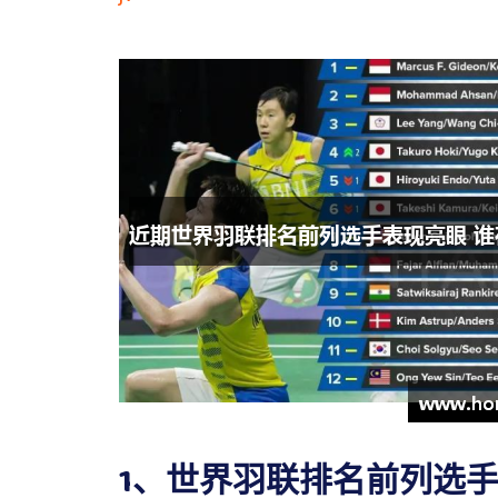
1、世界羽联排名前列选