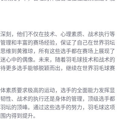
象深刻，他们不仅在技术、心理素质、战术执行等
体管理和丰富的赛场经验，保证了自己在世界羽坛
郑思维到黄雅琼，所有这些选手都在赛场上展现了
球迷心中的偶像。未来，随着羽毛球技术和战术的
期待更多选手能够脱颖而出，继续在世界羽毛球赛
身体素质要求极高的运动，选手的全面能力发挥显
的韧性、战术的执行还是身体的管理，顶级选手都
界羽坛的顶峰。通过这些选手的努力，羽毛球这项
范围内得到提升。