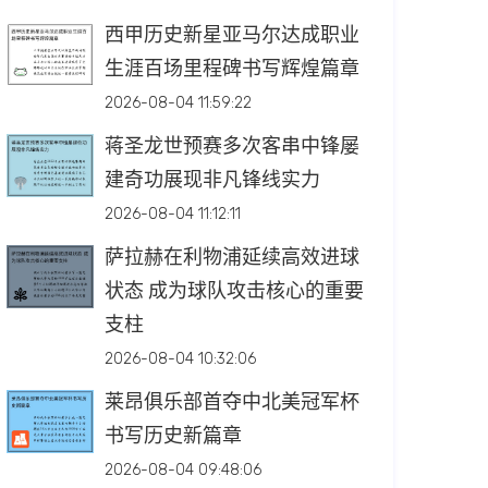
西甲历史新星亚马尔达成职业
生涯百场里程碑书写辉煌篇章
2026-08-04 11:59:22
蒋圣龙世预赛多次客串中锋屡
建奇功展现非凡锋线实力
2026-08-04 11:12:11
萨拉赫在利物浦延续高效进球
状态 成为球队攻击核心的重要
支柱
2026-08-04 10:32:06
莱昂俱乐部首夺中北美冠军杯
书写历史新篇章
2026-08-04 09:48:06