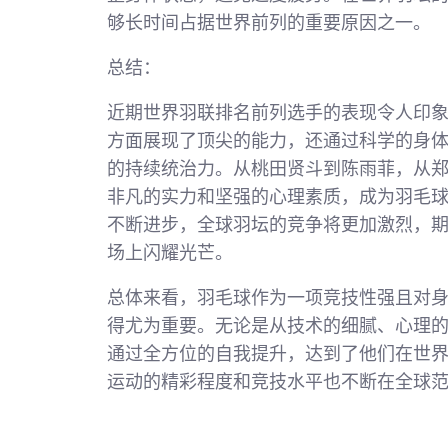
够长时间占据世界前列的重要原因之一。
总结：
近期世界羽联排名前列选手的表现令人印
方面展现了顶尖的能力，还通过科学的身
的持续统治力。从桃田贤斗到陈雨菲，从
非凡的实力和坚强的心理素质，成为羽毛
不断进步，全球羽坛的竞争将更加激烈，
场上闪耀光芒。
总体来看，羽毛球作为一项竞技性强且对
得尤为重要。无论是从技术的细腻、心理
通过全方位的自我提升，达到了他们在世
运动的精彩程度和竞技水平也不断在全球