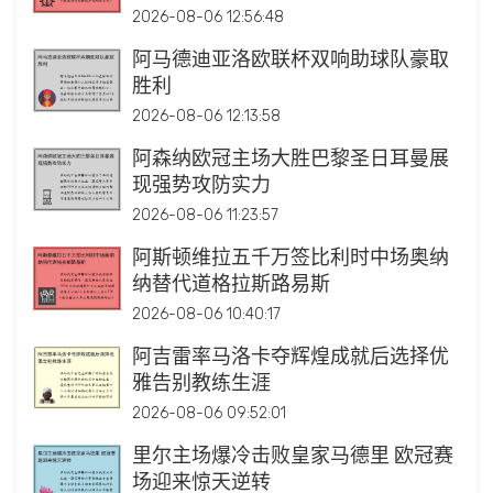
2026-08-06 12:56:48
阿马德迪亚洛欧联杯双响助球队豪取
胜利
2026-08-06 12:13:58
阿森纳欧冠主场大胜巴黎圣日耳曼展
现强势攻防实力
2026-08-06 11:23:57
阿斯顿维拉五千万签比利时中场奥纳
纳替代道格拉斯路易斯
2026-08-06 10:40:17
阿吉雷率马洛卡夺辉煌成就后选择优
雅告别教练生涯
2026-08-06 09:52:01
里尔主场爆冷击败皇家马德里 欧冠赛
场迎来惊天逆转