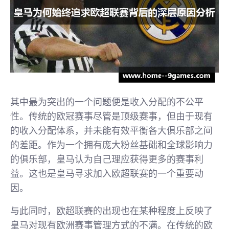
其中最为突出的一个问题便是收入分配的不公平
性。传统的欧冠赛事尽管是顶级赛事，但由于现有
的收入分配体系，并未能有效平衡各大俱乐部之间
的差距。作为一个拥有庞大粉丝基础和全球影响力
的俱乐部，皇马认为自己理应获得更多的赛事利
益。这也是皇马寻求加入欧超联赛的一个重要动
因。
与此同时，欧超联赛的出现也在某种程度上反映了
皇马对现有欧洲赛事管理方式的不满。在传统的欧