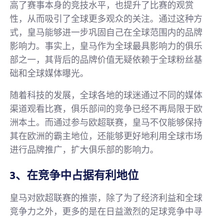
高了赛事本身的竞技水平，也提升了比赛的观赏
性，从而吸引了全球更多观众的关注。通过这种方
式，皇马能够进一步巩固自己在全球范围内的品牌
影响力。事实上，皇马作为全球最具影响力的俱乐
部之一，其背后的品牌价值无疑依赖于全球粉丝基
础和全球媒体曝光。
随着科技的发展，全球各地的球迷通过不同的媒体
渠道观看比赛，俱乐部间的竞争已经不再局限于欧
洲本土。而通过参与欧超联赛，皇马不仅能够保持
其在欧洲的霸主地位，还能够更好地利用全球市场
进行品牌推广，扩大俱乐部的影响力。
3、在竞争中占据有利地位
皇马对欧超联赛的推崇，除了为了经济利益和全球
竞争力之外，更多的是在日益激烈的足球竞争中寻