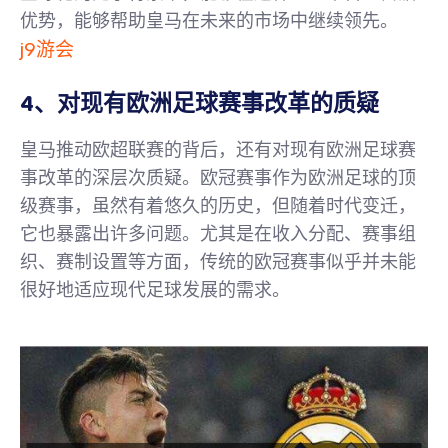
优势，能够帮助皇马在未来的市场中继续领先。
j9游会
4、对现有欧洲足球赛事改革的质疑
皇马推动欧超联赛的背后，还有对现有欧洲足球赛
事改革的深层次质疑。欧冠赛事作为欧洲足球的顶
级赛事，虽然有着悠久的历史，但随着时代变迁，
它也暴露出许多问题。尤其是在收入分配、赛事组
织、赛制设置等方面，传统的欧冠赛事似乎并未能
很好地适应现代足球发展的需求。