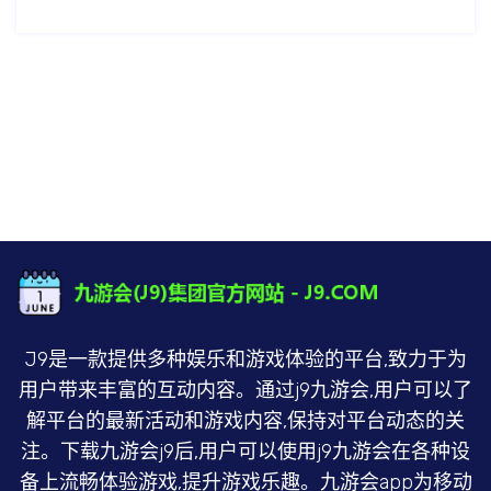
J9是一款提供多种娱乐和游戏体验的平台,致力于为
用户带来丰富的互动内容。通过j9九游会,用户可以了
解平台的最新活动和游戏内容,保持对平台动态的关
注。下载九游会j9后,用户可以使用j9九游会在各种设
备上流畅体验游戏,提升游戏乐趣。九游会app为移动