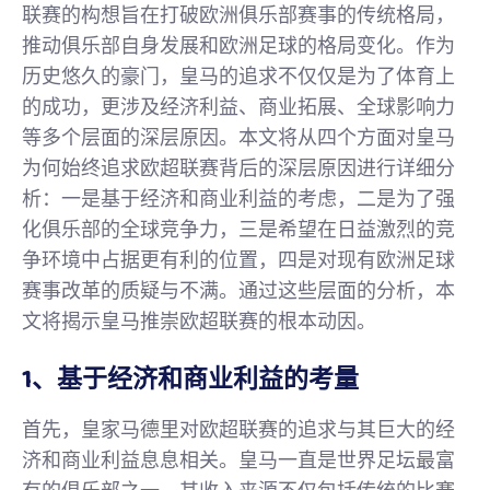
联赛的构想旨在打破欧洲俱乐部赛事的传统格局，
推动俱乐部自身发展和欧洲足球的格局变化。作为
历史悠久的豪门，皇马的追求不仅仅是为了体育上
的成功，更涉及经济利益、商业拓展、全球影响力
等多个层面的深层原因。本文将从四个方面对皇马
为何始终追求欧超联赛背后的深层原因进行详细分
析：一是基于经济和商业利益的考虑，二是为了强
化俱乐部的全球竞争力，三是希望在日益激烈的竞
争环境中占据更有利的位置，四是对现有欧洲足球
赛事改革的质疑与不满。通过这些层面的分析，本
文将揭示皇马推崇欧超联赛的根本动因。
1、基于经济和商业利益的考量
首先，皇家马德里对欧超联赛的追求与其巨大的经
济和商业利益息息相关。皇马一直是世界足坛最富