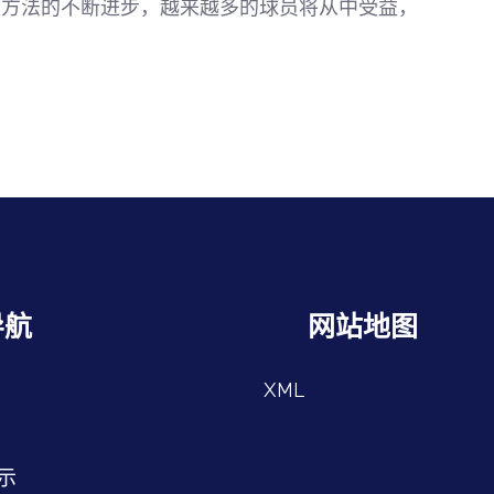
和方法的不断进步，越来越多的球员将从中受益，
。
导航
网站地图
XML
示