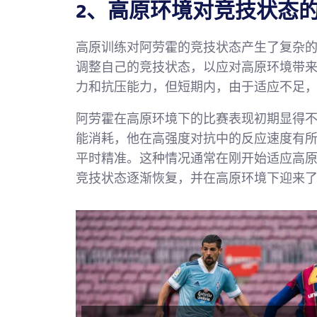
2、高原环境对竞技状态
高原训练对阿劳霍的竞技状态产生了复杂
调整自己的竞技状态，以应对高原环境带
力和抗压能力，但短期内，由于适应不足
阿劳霍在高原环境下的比赛表现初期显得
能消耗，他在高强度对抗中的反应速度有
平时精准。这种情况通常在刚开始适应高
竞技状态逐渐恢复，并在高原环境下迎来