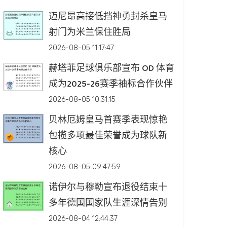
迈尼昂高接低挡神勇封杀皇马
射门为米兰保住胜局
2026-08-05 11:17:47
赫塔菲足球俱乐部宣布 OD 体育
成为2025-26赛季袖标合作伙伴
2026-08-05 10:31:15
贝林厄姆皇马首赛季表现惊艳
包揽多项最佳荣誉成为球队新
核心
2026-08-05 09:47:59
诺伊尔与穆勒宣布退役结束十
多年德国国家队生涯深情告别
2026-08-04 12:44:37