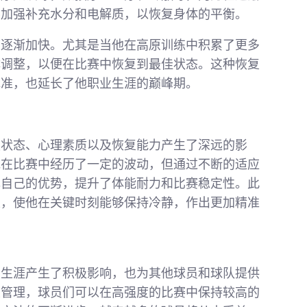
要加强补充水分和电解质，以恢复身体的平衡。
度逐渐加快。尤其是当他在高原训练中积累了更多
体调整，以便在比赛中恢复到最佳状态。这种恢复
水准，也延长了他职业生涯的巅峰期。
技状态、心理素质以及恢复能力产生了深远的影
他在比赛中经历了一定的波动，但通过不断的适应
挥自己的优势，提升了体能耐力和比赛稳定性。此
炼，使他在关键时刻能够保持冷静，作出更加精准
业生涯产生了积极影响，也为其他球员和球队提供
复管理，球员们可以在高强度的比赛中保持较高的