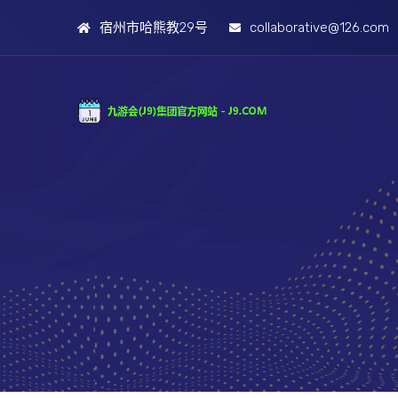
宿州市哈熊教29号
collaborative@126.com