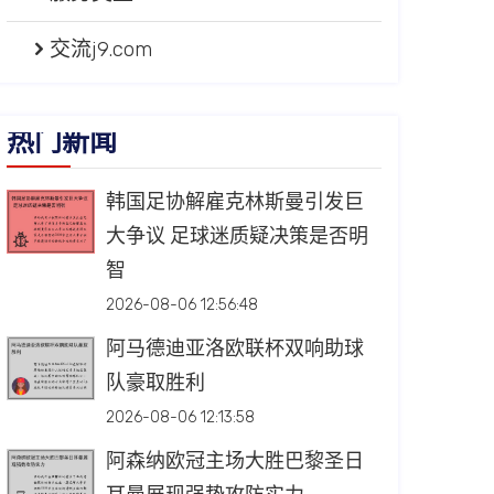
交流j9.com
热门新闻
韩国足协解雇克林斯曼引发巨
大争议 足球迷质疑决策是否明
智
2026-08-06 12:56:48
阿马德迪亚洛欧联杯双响助球
队豪取胜利
2026-08-06 12:13:58
阿森纳欧冠主场大胜巴黎圣日