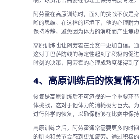
响，球员常常需要在心理上保持高度专注
阿劳霍在高原训练时，面对的挑战不仅是
晰的思维。在这样的环境下，他的心理耐
保持冷静，避免因为体力的消耗而产生焦
高原训练也让阿劳霍在比赛中更加自信。
这对于巴萨防线的稳定性起到了积极的促
时刻的决策，阿劳霍的心理成熟度都得到
4、高原训练后的恢复情
恢复是高原训练后不可忽视的一个重要环
体挑战，这对于他体力的消耗极为巨大。
进行科学的恢复，以确保能够在比赛中保
高原训练之后，阿劳霍通常需要更多的时
的肌肉和关节会感到更加疲劳。通过积极