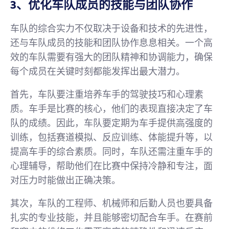
3、优化车队成员的技能与团队协作
车队的综合实力不仅取决于设备和技术的先进性，
还与车队成员的技能和团队协作息息相关。一个高
效的车队需要有强大的团队精神和协调能力，确保
每个成员在关键时刻都能发挥出最大潜力。
首先，车队要注重培养车手的驾驶技巧和心理素
质。车手是比赛的核心，他们的表现直接决定了车
队的成绩。因此，车队要定期为车手提供高强度的
训练，包括赛道模拟、反应训练、体能提升等，以
提高车手的综合素质。同时，车队还需注重车手的
心理辅导，帮助他们在比赛中保持冷静和专注，面
对压力时能做出正确决策。
其次，车队的工程师、机械师和后勤人员也要具备
扎实的专业技能，并且能够密切配合车手。在赛前