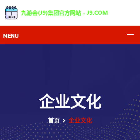
企业文化
首页
企业文化