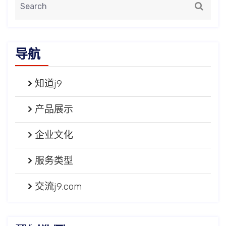
导航
知道j9
产品展示
企业文化
服务类型
交流j9.com