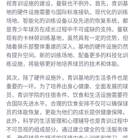
视青训设施的建设，曼联也不例外。首先，青训基
地的硬件设施需要与国际标准接轨，现代化的训练
场地、智能化的训练设备以及先进的恢复系统，都
是青少年球员在成长过程中不可或缺的支持。曼联
现有的卡林顿训练基地，虽然具有一定的优势，但
随着俱乐部整体重建的深入，基地的硬件设施仍然
有提升空间。新的训练场地、配备更多的科技化训
练设施，将能够更好地培养球员的技术和体能。
其次，除了硬件设施外，青训基地的生活条件也是
重要的一环。为了培养出身心健康、全面发展的球
员，青训学院的住宿条件、饮食和生活设施需要符
合国际先进水平。合理的饮食安排不仅可以确保球
员的体能恢复，更能为他们的成长提供健康保障。
此外，科学的生活管理和心理辅导也是青训过程中
不可忽视的组成部分。通过建立健全的生活服务体