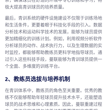
系，确保球员在舒适的环境中专心训练和学习，将
极大提高青训球员的培养质量。
最后，青训系统的硬件设施建设不仅限于训练场地
和生活条件，更要着眼于科技化手段的引入。数据
分析技术和运动科学技术的发展，能够为球员提供
更加精细化的训练计划。例如，利用视频分析软件
分析球员的动作、战术执行力，以及生理数据的实
时监控，都能够帮助教练员更科学地指导球员。通
过引入这些科技手段，曼联能够为青训球员提供一
个全面、多维度的训练平台。
2、教练员选拔与培养机制
在青训体系中，教练员的角色至关重要。优秀的教
练不仅能够帮助年轻球员提升技术水平，还能塑造
球员的战术思维和心理素质。因此，曼联重建过程