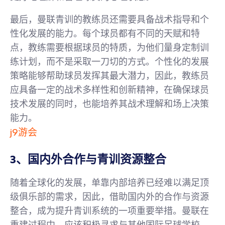
最后，曼联青训的教练员还需要具备战术指导和个
性化发展的能力。每个球员都有不同的天赋和特
点，教练需要根据球员的特质，为他们量身定制训
练计划，而不是采取一刀切的方式。个性化的发展
策略能够帮助球员发挥其最大潜力，因此，教练员
应具备一定的战术多样性和创新精神，在确保球员
技术发展的同时，也能培养其战术理解和场上决策
能力。
j9游会
3、国内外合作与青训资源整合
随着全球化的发展，单靠内部培养已经难以满足顶
级俱乐部的需求，因此，借助国内外的合作与资源
整合，成为提升青训系统的一项重要举措。曼联在