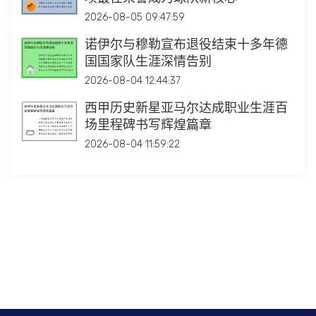
2026-08-05 09:47:59
诺伊尔与穆勒宣布退役结束十多年德
国国家队生涯深情告别
2026-08-04 12:44:37
西甲历史新星亚马尔达成职业生涯百
场里程碑书写辉煌篇章
2026-08-04 11:59:22