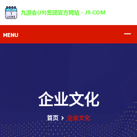
企业文化
首页
企业文化