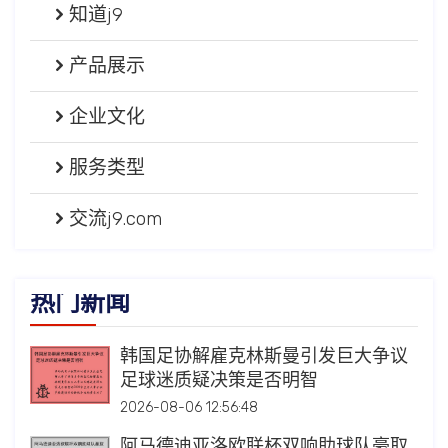
知道j9
产品展示
企业文化
服务类型
交流j9.com
热门新闻
韩国足协解雇克林斯曼引发巨大争议
足球迷质疑决策是否明智
2026-08-06 12:56:48
阿马德迪亚洛欧联杯双响助球队豪取