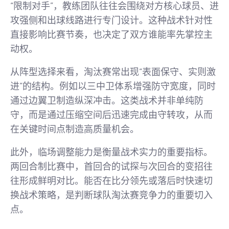
“限制对手”，教练团队往往会围绕对方核心球员、进
攻强侧和出球线路进行专门设计。这种战术针对性
直接影响比赛节奏，也决定了双方谁能率先掌控主
动权。
从阵型选择来看，淘汰赛常出现“表面保守、实则激
进”的结构。例如以三中卫体系增强防守宽度，同时
通过边翼卫制造纵深冲击。这类战术并非单纯防
守，而是通过压缩空间后迅速完成由守转攻，从而
在关键时间点制造高质量机会。
此外，临场调整能力是衡量战术实力的重要指标。
两回合制比赛中，首回合的试探与次回合的变招往
往形成鲜明对比。能否在比分领先或落后时快速切
换战术策略，是判断球队淘汰赛竞争力的重要切入
点。