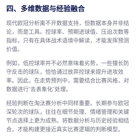
四、多维数据与经验融合
现代欧冠分析离不开数据支持，但数据本身并非结
论，而是工具。控球率、预期进球值、压迫次数等
指标，只有在具体战术语境中解读，才能发挥预测
价值。
例如，低控球率并不必然意味着劣势，一些擅长防
守反击的球队，恰恰通过放弃控球来提升进攻效
率。因此，在走势预判中，需要结合比赛风格，对
数据进行“去表象化”处理。
经验判断在淘汰赛分析中同样重要。长期参与欧冠
深轮次的球队，往往在细节处理、情绪管理和关键
节点选择上更为成熟。将数据分析与历史经验相结
合，才能构建更接近真实比赛逻辑的判断模型。