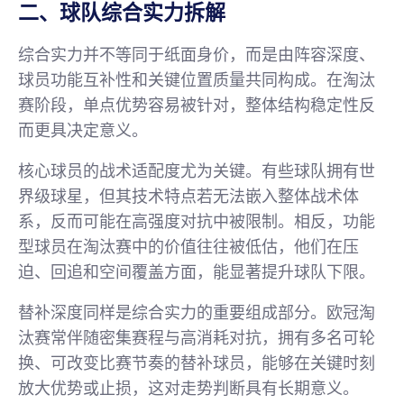
二、球队综合实力拆解
综合实力并不等同于纸面身价，而是由阵容深度、
球员功能互补性和关键位置质量共同构成。在淘汰
赛阶段，单点优势容易被针对，整体结构稳定性反
而更具决定意义。
核心球员的战术适配度尤为关键。有些球队拥有世
界级球星，但其技术特点若无法嵌入整体战术体
系，反而可能在高强度对抗中被限制。相反，功能
型球员在淘汰赛中的价值往往被低估，他们在压
迫、回追和空间覆盖方面，能显著提升球队下限。
替补深度同样是综合实力的重要组成部分。欧冠淘
汰赛常伴随密集赛程与高消耗对抗，拥有多名可轮
换、可改变比赛节奏的替补球员，能够在关键时刻
放大优势或止损，这对走势判断具有长期意义。