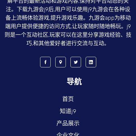
解平台的最新活动和游戏内容,保持对平台动态的关
注。下载九游会j9后,用户可以使用j9九游会在各种设
备上流畅体验游戏,提升游戏乐趣。九游会app为移动
端用户提供便捷的访问方式,让玩家随时随地畅玩。j9
则是一个互动社区,玩家可以在这里分享游戏经验、技
巧,和其他爱好者进行交流与互动。
导航
首页
知道j9
产品展示
企业文化