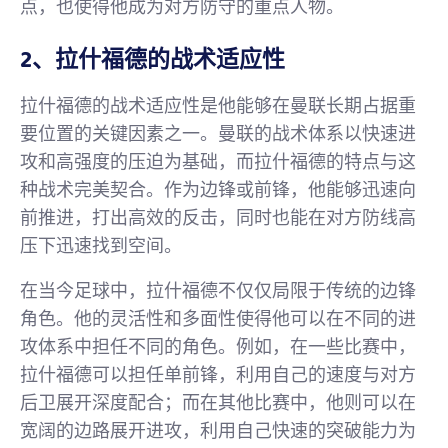
点，也使得他成为对方防守的重点人物。
2、拉什福德的战术适应性
拉什福德的战术适应性是他能够在曼联长期占据重
要位置的关键因素之一。曼联的战术体系以快速进
攻和高强度的压迫为基础，而拉什福德的特点与这
种战术完美契合。作为边锋或前锋，他能够迅速向
前推进，打出高效的反击，同时也能在对方防线高
压下迅速找到空间。
在当今足球中，拉什福德不仅仅局限于传统的边锋
角色。他的灵活性和多面性使得他可以在不同的进
攻体系中担任不同的角色。例如，在一些比赛中，
拉什福德可以担任单前锋，利用自己的速度与对方
后卫展开深度配合；而在其他比赛中，他则可以在
宽阔的边路展开进攻，利用自己快速的突破能力为