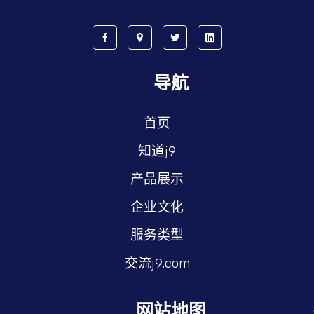
导航
首页
知道j9
产品展示
企业文化
服务类型
交流j9.com
网站地图