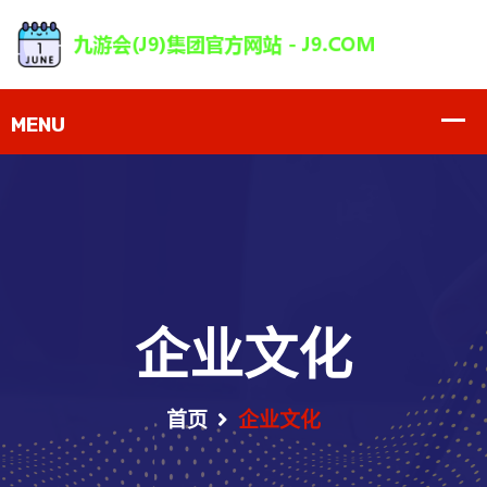
企业文化
首页
企业文化