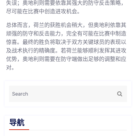
失误；奥地利则需要依靠其强大的防守反击策略，
尽可能在比赛中创造进攻机会。
总体而言，荷兰的获胜机会稍大，但奥地利依靠其
顽强的防守和反击能力，完全有可能在比赛中制造
惊喜。最终的胜负将取决于双方关键球员的表现以
及战术执行的精确度。若荷兰能够顺利发挥其进攻
优势，奥地利则需要在防守端做出足够的调整和应
对。
导航