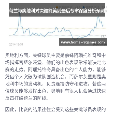
奥地利方面，关键球员主要是前锋阿瑙托维奇和中
场指挥官萨尔茨堡。他们的出色表现常常能决定比
赛的走势。阿瑙托维奇具备出色的个人能力，能够
凭借个人突破为球队创造机会，而萨尔茨堡则是奥
地利中场的发动机，负责连接防守和进攻。若这两
位球员能够发挥出色，奥地利有很大机会通过快速
反击打破荷兰的防线。
因此，比赛的结果往往会受到这些关键球员表现的