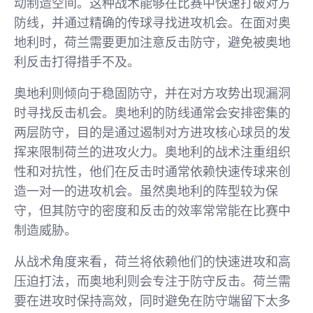
动制造空间。这种战术能够在比赛中快速打破对方
防线，并通过精确的传球寻找进攻机会。在面对奥
地利时，荷兰需要更加注意反击防守，避免被奥地
利反击打得措手不及。
奥地利则倾向于稳固防守，并在对方攻势出现漏洞
时寻找反击机会。奥地利的防线通常会安排密集的
两层防守，目的是通过遏制对方进攻核心球员的发
挥来限制荷兰的进攻火力。奥地利的战术注重组织
性和对抗性，他们在反击时通常依赖快速传球来创
造一对一的进攻机会。虽然奥地利的阵型较为保
守，但其防守的密度和反击的效率常常能在比赛中
制造威胁。
从战术角度来看，荷兰将依赖他们的快速进攻和高
压迫打法，而奥地利则会专注于防守反击。荷兰需
要在进攻时保持高效，同时避免在防守端留下太多