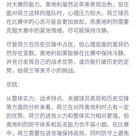
对大赛的能力。奥地利虽然近年来表现出色，但在
面对荷兰这样的强队时，心理压力较大。荷兰球员
在比赛中的心态可能会更加放松，而奥地利则需要
克服大赛中的紧张情绪，尽可能保持冷静。
尽管荷兰在历史交锋中占优，但心理层面的差异仍
然存在变数。奥地利如果能够在比赛中保持冷静，
并充分发挥自己的战术优势，或许能打破历史的定
势，给荷兰带来不小的挑战。
总结：
从整体实力、战术特点、关键球员表现和历史交锋
等方面的分析来看，荷兰在对阵奥地利时占有一定
的优势。荷兰的进攻火力和整体实力相对更强，但
奥地利的防守体系和反击能力也不容小觑。在比赛
中，荷兰需要在进攻端保持高效，同时防守上避免