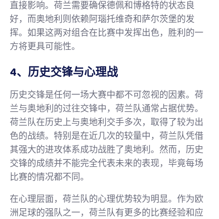
直接影响。荷兰需要确保德佩和博格特的状态良
好，而奥地利则依赖阿瑙托维奇和萨尔茨堡的发
挥。如果这两对组合在比赛中发挥出色，胜利的一
方将更具可能性。
4、历史交锋与心理战
历史交锋是任何一场大赛中都不可忽视的因素。荷
兰与奥地利的过往交锋中，荷兰队通常占据优势。
荷兰队在历史上与奥地利交手多次，取得了较为出
色的战绩。特别是在近几次的较量中，荷兰队凭借
其强大的进攻体系成功战胜了奥地利。然而，历史
交锋的成绩并不能完全代表未来的表现，毕竟每场
比赛的情况都不同。
在心理层面，荷兰队的心理优势较为明显。作为欧
洲足球的强队之一，荷兰队有更多的比赛经验和应