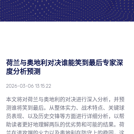
荷兰与奥地利对决谁能笑到最后专家深
度分析预测
2026-03-06 13:15:22
本文将对荷兰与奥地利的对决进行深入分析，并预
测谁将笑到最后。从整体实力、战术特点、关键球
员表现、以及历史交锋等方面进行详细分析，以帮
助读者更好地理解两队的优劣势和可能的结果。荷
兰在进攻端的火力以及奥地利在防守上的稳固，这