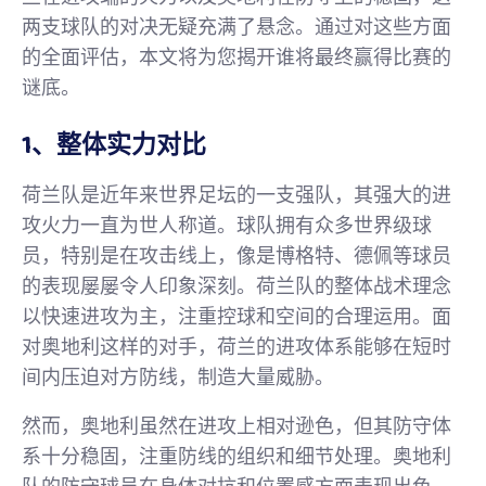
两支球队的对决无疑充满了悬念。通过对这些方面
的全面评估，本文将为您揭开谁将最终赢得比赛的
谜底。
1、整体实力对比
荷兰队是近年来世界足坛的一支强队，其强大的进
攻火力一直为世人称道。球队拥有众多世界级球
员，特别是在攻击线上，像是博格特、德佩等球员
的表现屡屡令人印象深刻。荷兰队的整体战术理念
以快速进攻为主，注重控球和空间的合理运用。面
对奥地利这样的对手，荷兰的进攻体系能够在短时
间内压迫对方防线，制造大量威胁。
然而，奥地利虽然在进攻上相对逊色，但其防守体
系十分稳固，注重防线的组织和细节处理。奥地利