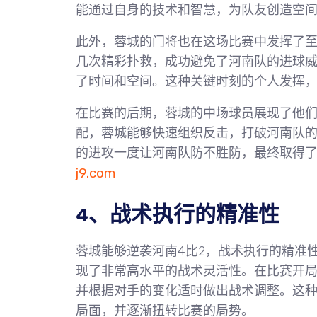
能通过自身的技术和智慧，为队友创造空
此外，蓉城的门将也在这场比赛中发挥了
几次精彩扑救，成功避免了河南队的进球
了时间和空间。这种关键时刻的个人发挥
在比赛的后期，蓉城的中场球员展现了他
配，蓉城能够快速组织反击，打破河南队
的进攻一度让河南队防不胜防，最终取得
j9.com
4、战术执行的精准性
蓉城能够逆袭河南4比2，战术执行的精准
现了非常高水平的战术灵活性。在比赛开
并根据对手的变化适时做出战术调整。这
局面，并逐渐扭转比赛的局势。