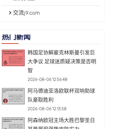
交流j9.com
热门新闻
韩国足协解雇克林斯曼引发巨
大争议 足球迷质疑决策是否明
智
2026-08-06 12:56:48
阿马德迪亚洛欧联杯双响助球
队豪取胜利
2026-08-06 12:13:58
阿森纳欧冠主场大胜巴黎圣日