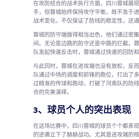
在攻防结合的战术执行方面，四川蓉城展
手，但蓉城始终保持攻守平衡，既不急于
战术变化，不仅保证了防线的稳定性，还
蓉城的防守端做得相当出色，他们通过密
间。无论是边路的防守还是中路的拦截，
队发起快速反击时，蓉城通过快速的回防
与此同时，蓉城在进攻端也没有放松，反
队通过中场的调度和前锋的跑位，打出了
过精准的传球和跑动，打破了河南队的防
合的完美演绎。
3、球员个人的突出表现
在这场比赛中，四川蓉城的球员个个都表
的逆袭立下了赫赫战功。尤其是进攻端的