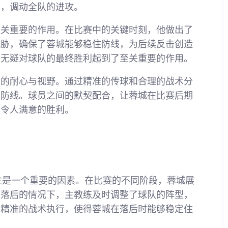
间，调动全队的进攻。
至关重要的作用。在比赛中的关键时刻，他做出了
威胁，确保了蓉城能够稳住防线，为后续反击创造
，无疑对球队的最终胜利起到了至关重要的作用。
们的耐心与视野。通过精准的传球和合理的战术分
的防线。球员之间的默契配合，让蓉城在比赛后期
了令人满意的胜利。
性是一个重要的因素。在比赛的不同阶段，蓉城展
局落后的情况下，主教练及时调整了球队的阵型，
种精准的战术执行，使得蓉城在落后时能够稳定住