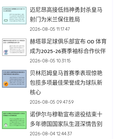
迈尼昂高接低挡神勇封杀皇马
射门为米兰保住胜局
2026-08-05 11:17:47
赫塔菲足球俱乐部宣布 OD 体育
成为2025-26赛季袖标合作伙伴
2026-08-05 10:31:15
贝林厄姆皇马首赛季表现惊艳
包揽多项最佳荣誉成为球队新
核心
2026-08-05 09:47:59
诺伊尔与穆勒宣布退役结束十
多年德国国家队生涯深情告别
2026-08-04 12:44:37