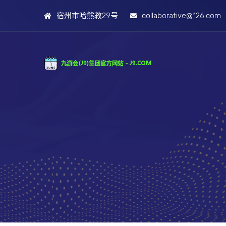
宿州市哈熊教29号
collaborative@126.com