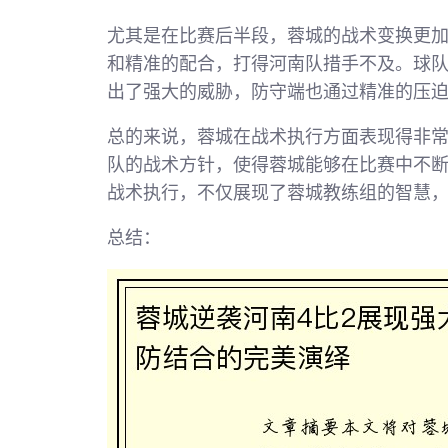
尤其是在比赛后半段，蓉城的战术变换更
和精准的配合，打得河南队措手不及。球
出了强大的威胁，防守端也通过精准的压
总的来说，蓉城在战术执行方面表现得非
队的战术方针，使得蓉城能够在比赛中不
战术执行，不仅展现了蓉城教练组的智慧
总结：