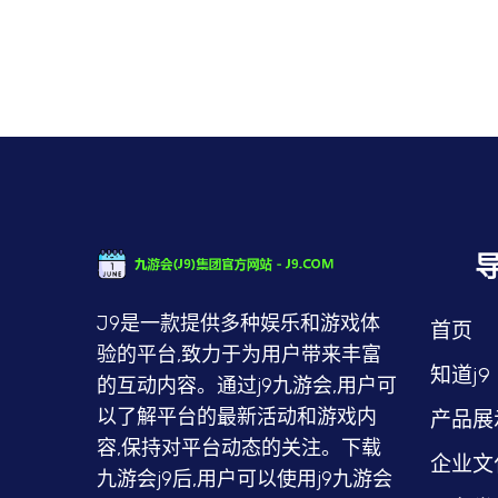
J9是一款提供多种娱乐和游戏体
首页
验的平台,致力于为用户带来丰富
知道j9
的互动内容。通过j9九游会,用户可
以了解平台的最新活动和游戏内
产品展
容,保持对平台动态的关注。下载
企业文
九游会j9后,用户可以使用j9九游会