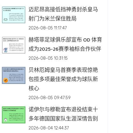
迈尼昂高接低挡神勇封杀皇马
射门为米兰保住胜局
2026-08-05 11:17:47
赫塔菲足球俱乐部宣布 OD 体育
成为2025-26赛季袖标合作伙伴
2026-08-05 10:31:15
贝林厄姆皇马首赛季表现惊艳
包揽多项最佳荣誉成为球队新
核心
2026-08-05 09:47:59
诺伊尔与穆勒宣布退役结束十
多年德国国家队生涯深情告别
2026-08-04 12:44:37