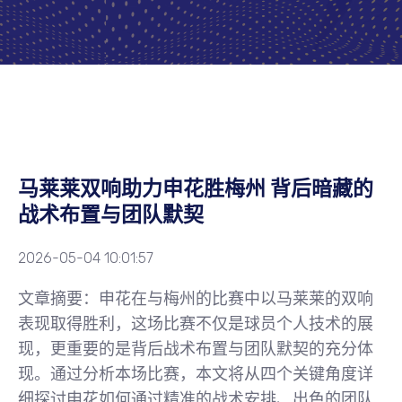
马莱莱双响助力申花胜梅州 背后暗藏的
战术布置与团队默契
2026-05-04 10:01:57
文章摘要：申花在与梅州的比赛中以马莱莱的双响
表现取得胜利，这场比赛不仅是球员个人技术的展
现，更重要的是背后战术布置与团队默契的充分体
现。通过分析本场比赛，本文将从四个关键角度详
细探讨申花如何通过精准的战术安排、出色的团队