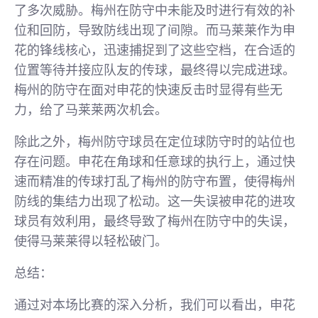
了多次威胁。梅州在防守中未能及时进行有效的补
位和回防，导致防线出现了间隙。而马莱莱作为申
花的锋线核心，迅速捕捉到了这些空档，在合适的
位置等待并接应队友的传球，最终得以完成进球。
梅州的防守在面对申花的快速反击时显得有些无
力，给了马莱莱两次机会。
除此之外，梅州防守球员在定位球防守时的站位也
存在问题。申花在角球和任意球的执行上，通过快
速而精准的传球打乱了梅州的防守布置，使得梅州
防线的集结力出现了松动。这一失误被申花的进攻
球员有效利用，最终导致了梅州在防守中的失误，
使得马莱莱得以轻松破门。
总结：
通过对本场比赛的深入分析，我们可以看出，申花