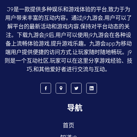
J9是一款提供多种娱乐和游戏体验的平台,致力于为
用户带来丰富的互动内容。通过j9九游会,用户可以了
解平台的最新活动和游戏内容,保持对平台动态的关
注。下载九游会j9后,用户可以使用j9九游会在各种设
备上流畅体验游戏,提升游戏乐趣。九游会app为移动
端用户提供便捷的访问方式,让玩家随时随地畅玩。j9
则是一个互动社区,玩家可以在这里分享游戏经验、技
巧,和其他爱好者进行交流与互动。
导航
首页