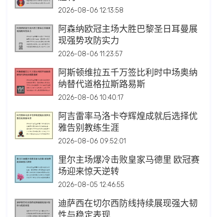
2026-08-06 12:13:58
阿森纳欧冠主场大胜巴黎圣日耳曼展
现强势攻防实力
2026-08-06 11:23:57
阿斯顿维拉五千万签比利时中场奥纳
纳替代道格拉斯路易斯
2026-08-06 10:40:17
阿吉雷率马洛卡夺辉煌成就后选择优
雅告别教练生涯
2026-08-06 09:52:01
里尔主场爆冷击败皇家马德里 欧冠赛
场迎来惊天逆转
2026-08-05 12:46:55
迪萨西在切尔西防线持续展现强大韧
性与稳定表现