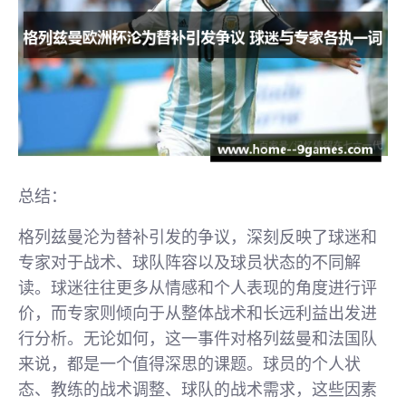
总结：
格列兹曼沦为替补引发的争议，深刻反映了球迷和
专家对于战术、球队阵容以及球员状态的不同解
读。球迷往往更多从情感和个人表现的角度进行评
价，而专家则倾向于从整体战术和长远利益出发进
行分析。无论如何，这一事件对格列兹曼和法国队
来说，都是一个值得深思的课题。球员的个人状
态、教练的战术调整、球队的战术需求，这些因素