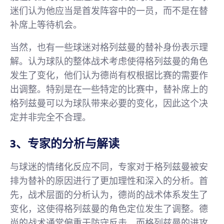
迷们认为他应当是首发阵容中的一员，而不是在替
补席上等待机会。
当然，也有一些球迷对格列兹曼的替补身份表示理
解。认为球队的整体战术考虑使得格列兹曼的角色
发生了变化，他们认为德尚有权根据比赛的需要作
出调整。特别是在一些特定的比赛中，替补席上的
格列兹曼可以为球队带来必要的变化，因此这个决
定并非完全不合理。
3、专家的分析与解读
与球迷的情绪化反应不同，专家对于格列兹曼被安
排为替补的原因进行了更加理性和深入的分析。首
先，战术层面的分析认为，德尚的战术体系发生了
变化，这使得格列兹曼的角色定位发生了调整。德
尚的战术通常偏重于防守反击，而格列兹曼的进攻