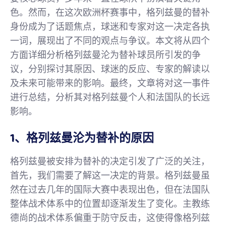
色。然而，在这次欧洲杯赛事中，格列兹曼的替补
身份成为了话题焦点，球迷和专家对这一决定各执
一词，展现出了不同的观点与争议。本文将从四个
方面详细分析格列兹曼沦为替补球员所引发的争
议，分别探讨其原因、球迷的反应、专家的解读以
及未来可能带来的影响。最终，文章将对这一事件
进行总结，分析其对格列兹曼个人和法国队的长远
影响。
1、格列兹曼沦为替补的原因
格列兹曼被安排为替补的决定引发了广泛的关注，
首先，我们需要了解这一决定的背景。格列兹曼虽
然在过去几年的国际大赛中表现出色，但在法国队
整体战术体系中的位置却逐渐发生了变化。主教练
德尚的战术体系偏重于防守反击，这使得像格列兹