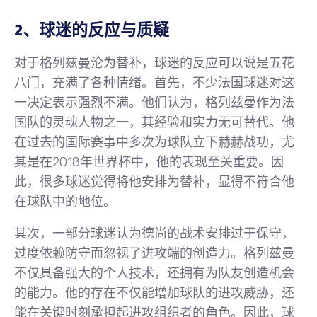
2、球迷的反应与质疑
对于格列兹曼沦为替补，球迷的反应可以说是五花
八门，充满了各种情绪。首先，不少法国球迷对这
一决定表示强烈不满。他们认为，格列兹曼作为法
国队的灵魂人物之一，其经验和实力无可替代。他
在过去的国际赛事中多次为球队立下赫赫战功，尤
其是在2018年世界杯中，他的表现至关重要。因
此，很多球迷觉得将他安排为替补，显得不符合他
在球队中的地位。
其次，一部分球迷认为德尚的战术安排过于保守，
过度依赖防守而忽视了进攻端的创造力。格列兹曼
不仅具备强大的个人技术，还拥有为队友创造机会
的能力。他的存在不仅能增加球队的进攻威胁，还
能在关键时刻承担起进攻组织者的角色。因此，球