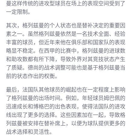
曼这样传统的进攻型球员在场上的表现空间受到了
一定限制。
其次，格列兹曼的个人状态也是替补决定的重要因
素之一。虽然格列兹曼依然是一名技术全面、经验
丰富的球员，但近年来他在俱乐部和国家队的表现
略显不稳定。在西甲的比赛中，格列兹曼的进球数
和助攻数都有所下降，导致外界对其竞技状态产生
了质疑。德尚的战术调整可能也是基于格列兹曼当
前的状态作出的权衡。
最后，法国队其他球员的崛起也在一定程度上影响
了格列兹曼的出场时间。例如，年轻球员姆巴佩的
迅速成长和博格巴的出色表现，使得法国队的进攻
线出现了更多的选择。这些因素加在一起，导致格
列兹曼被安排在替补席上，以便为球队提供更多的
战术选择和灵活性。