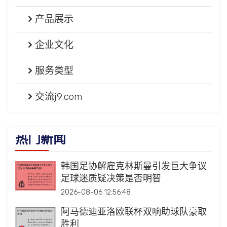
产品展示
企业文化
服务类型
交流j9.com
热门新闻
韩国足协解雇克林斯曼引发巨大争议
足球迷质疑决策是否明智
2026-08-06 12:56:48
阿马德迪亚洛欧联杯双响助球队豪取
胜利