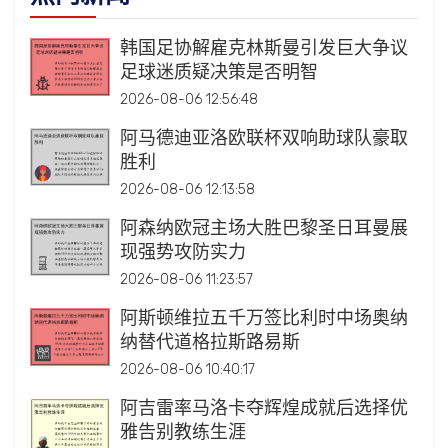
韩国足协解雇克林斯曼引发巨大争议
足球迷质疑决策是否明智
2026-08-06 12:56:48
阿马德迪亚洛欧联杯双响助球队豪取
胜利
2026-08-06 12:13:58
阿森纳欧冠主场大胜巴黎圣日耳曼展
现强势攻防实力
2026-08-06 11:23:57
阿斯顿维拉五千万签比利时中场奥纳
纳替代道格拉斯路易斯
2026-08-06 10:40:17
阿吉雷率马洛卡夺辉煌成就后选择优
雅告别教练生涯