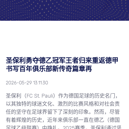
圣保利勇夺德乙冠军王者归来重返德甲
书写百年俱乐部新传奇篇章再
2026-05-29 13:11:30
圣保利（FC St. Pauli）作为德国足球的历史名门，
以其独特的球迷文化、激烈的比赛风格和对社会责
任的坚守在足球界留下了深刻的印象。然而，尽管
有着辉煌的历史，近年来俱乐部一直在德乙（德国
足球乙级联赛）中挣扎。2025赛季，圣保利通过坚