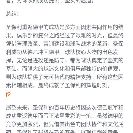
者，为球队的成功提供了坚实的后盾。
总结：
圣保利重返德甲的成功是多方面因素共同作用的结
果。俱乐部的复兴之路经过了艰难的时光，但最终
凭借管理改革、青训建设和球队战术的革新，圣保
利成功从德乙冲回德甲。球队核心人物的出色发
挥，无论是进攻还是防守，都为球队奠定了坚实的
基础。而强大的球迷文化和俱乐部独特的价值观，
则为球队提供了无可替代的精神支持。所有这些因
素相辅相成，最终成就了圣保利的辉煌时刻。
j9
展望未来，圣保利的百年历史将因这次德乙冠军和
成功重返德甲而写下浓墨重彩的一笔。虽然德甲的
竞争更加激烈，但凭借其出色的团队协作和文化底
蕴，圣保利无疑将在新的赛季中展现更强的竞争