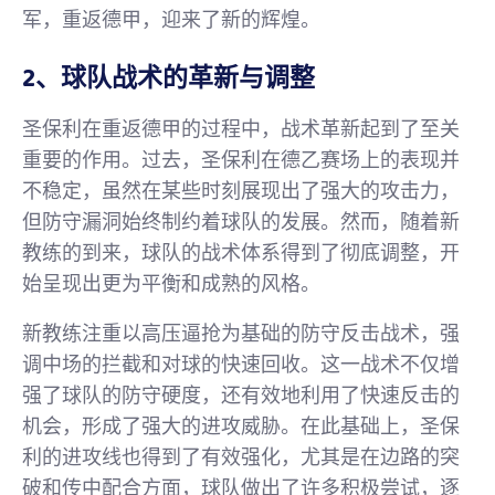
军，重返德甲，迎来了新的辉煌。
2、球队战术的革新与调整
圣保利在重返德甲的过程中，战术革新起到了至关
重要的作用。过去，圣保利在德乙赛场上的表现并
不稳定，虽然在某些时刻展现出了强大的攻击力，
但防守漏洞始终制约着球队的发展。然而，随着新
教练的到来，球队的战术体系得到了彻底调整，开
始呈现出更为平衡和成熟的风格。
新教练注重以高压逼抢为基础的防守反击战术，强
调中场的拦截和对球的快速回收。这一战术不仅增
强了球队的防守硬度，还有效地利用了快速反击的
机会，形成了强大的进攻威胁。在此基础上，圣保
利的进攻线也得到了有效强化，尤其是在边路的突
破和传中配合方面，球队做出了许多积极尝试，逐