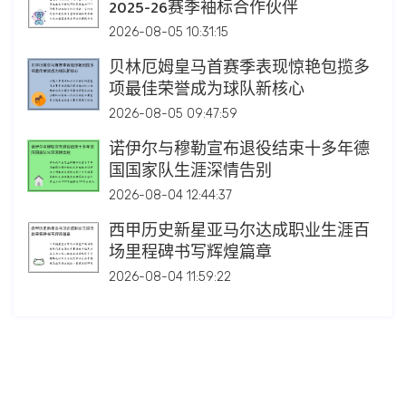
2025-26赛季袖标合作伙伴
2026-08-05 10:31:15
贝林厄姆皇马首赛季表现惊艳包揽多
项最佳荣誉成为球队新核心
2026-08-05 09:47:59
诺伊尔与穆勒宣布退役结束十多年德
国国家队生涯深情告别
2026-08-04 12:44:37
西甲历史新星亚马尔达成职业生涯百
场里程碑书写辉煌篇章
2026-08-04 11:59:22