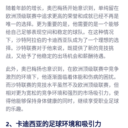
随着年龄的增长，奥巴梅扬开始意识到，单纯留在
欧洲顶级联赛中追求更高的荣誉和成就已经不再是
唯一的选择。更为重要的是，他需要的是一个能够
给自己足够表现空间和稳定的球队。在这种情况
下，沙特阿拉伯的卡迪西亚队成为了一个理想的选
择。沙特联赛对于他来说，既提供了新的竞技挑
战，又给予了他稳定的出场机会和薪酬待遇。
此外，奥巴梅扬也意识到，在欧洲顶级联赛中竞争
激烈的环境下，他逐渐面临着体能和伤病的困扰。
而沙特联赛的竞技水平虽然不及欧洲顶级联赛，但
相对更为宽松的竞争环境和强烈的市场吸引力，使
得他能够保持身体健康的同时，继续享受职业足球
的乐趣。
2、卡迪西亚的足球环境和吸引力