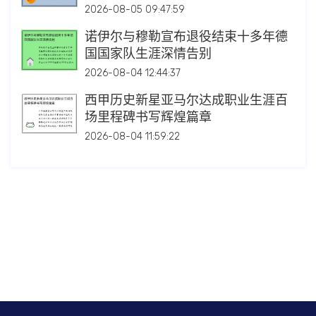
2026-08-05 09:47:59
诺伊尔与穆勒宣布退役结束十多年德
国国家队生涯深情告别
2026-08-04 12:44:37
西甲历史新星亚马尔达成职业生涯百
场里程碑书写辉煌篇章
2026-08-04 11:59:22