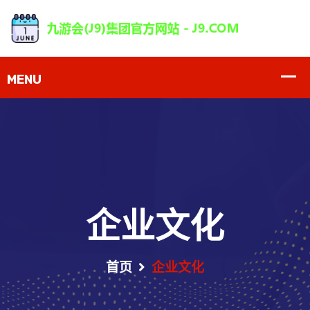
企业文化
首页
企业文化