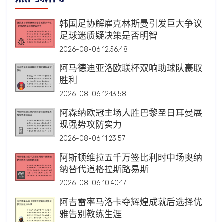
韩国足协解雇克林斯曼引发巨大争议
足球迷质疑决策是否明智
2026-08-06 12:56:48
阿马德迪亚洛欧联杯双响助球队豪取
胜利
2026-08-06 12:13:58
阿森纳欧冠主场大胜巴黎圣日耳曼展
现强势攻防实力
2026-08-06 11:23:57
阿斯顿维拉五千万签比利时中场奥纳
纳替代道格拉斯路易斯
2026-08-06 10:40:17
阿吉雷率马洛卡夺辉煌成就后选择优
雅告别教练生涯