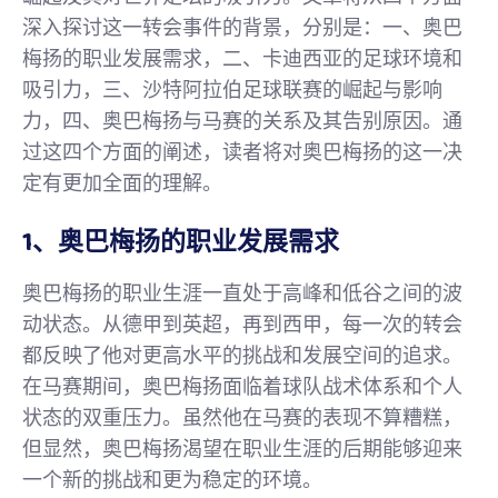
深入探讨这一转会事件的背景，分别是：一、奥巴
梅扬的职业发展需求，二、卡迪西亚的足球环境和
吸引力，三、沙特阿拉伯足球联赛的崛起与影响
力，四、奥巴梅扬与马赛的关系及其告别原因。通
过这四个方面的阐述，读者将对奥巴梅扬的这一决
定有更加全面的理解。
1、奥巴梅扬的职业发展需求
奥巴梅扬的职业生涯一直处于高峰和低谷之间的波
动状态。从德甲到英超，再到西甲，每一次的转会
都反映了他对更高水平的挑战和发展空间的追求。
在马赛期间，奥巴梅扬面临着球队战术体系和个人
状态的双重压力。虽然他在马赛的表现不算糟糕，
但显然，奥巴梅扬渴望在职业生涯的后期能够迎来
一个新的挑战和更为稳定的环境。