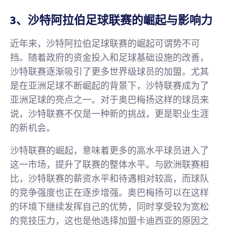
3、沙特阿拉伯足球联赛的崛起与影响力
近年来，沙特阿拉伯足球联赛的崛起可谓势不可
挡。随着政府的资金投入和足球基础设施的改善，
沙特联赛逐渐吸引了更多世界级球员的加盟。尤其
是在亚洲足球不断崛起的背景下，沙特联赛成为了
亚洲足球的亮点之一。对于奥巴梅扬这样的球员来
说，沙特联赛不仅是一种新的挑战，更是职业生涯
的新机会。
沙特联赛的崛起，意味着更多的高水平球员进入了
这一市场，提升了联赛的整体水平。与欧洲联赛相
比，沙特联赛的薪资水平和待遇相对较高，而球队
的竞争强度也正在逐步增强。奥巴梅扬可以在这样
的环境下继续发挥自己的优势，同时享受较为宽松
的竞技压力，这也是他选择加盟卡迪西亚的原因之