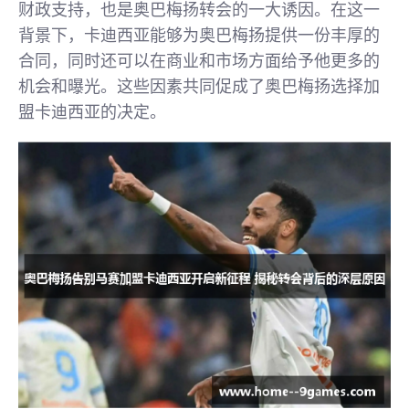
财政支持，也是奥巴梅扬转会的一大诱因。在这一
背景下，卡迪西亚能够为奥巴梅扬提供一份丰厚的
合同，同时还可以在商业和市场方面给予他更多的
机会和曝光。这些因素共同促成了奥巴梅扬选择加
盟卡迪西亚的决定。