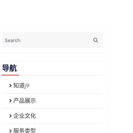
导航
知道j9
产品展示
企业文化
服务类型