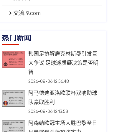
交流j9.com
热门新闻
韩国足协解雇克林斯曼引发巨
大争议 足球迷质疑决策是否明
智
2026-08-06 12:56:48
阿马德迪亚洛欧联杯双响助球
队豪取胜利
2026-08-06 12:13:58
阿森纳欧冠主场大胜巴黎圣日