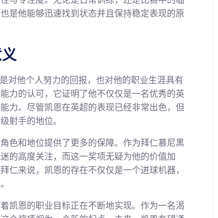
律性与专注度。无论是日常训练，还是比赛中的临
这也是他能够迅速找到状态并且保持稳定表现的原
意义
不仅是对他个人努力的回报，也对他的职业生涯具有
攻能力的认可，它证明了他不仅仅是一名优秀的英
分能力。尽管凯恩在英超的表现已经非常出色，但
界级射手的地位。
的角色和地位提供了更多的保障。作为拜仁慕尼黑
球迷的高度关注，而这一奖项无疑为他的价值加
于拜仁来说，凯恩的存在不仅仅是一个进球机器，
物。
味着凯恩的职业目标正在不断地实现。作为一名渴