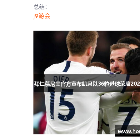
总结：
j9游会