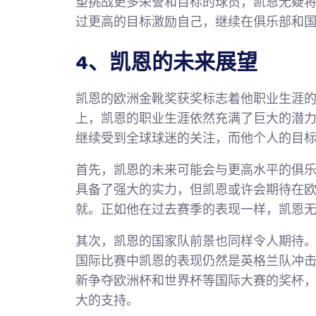
望挑战更多荣誉和目标的球员，凯恩无疑
过更高的目标激励自己，继续在俱乐部和
4、凯恩的未来展望
凯恩的欧洲金靴奖获奖标志着他职业生涯
上，凯恩的职业生涯依然充满了巨大的潜
继续受到全球球迷的关注，而他个人的目
首先，凯恩的未来可能会与更高水平的俱
具备了强大的实力，但凯恩或许会期待在
就。正如他在过去赛季的表现一样，凯恩
其次，凯恩的国家队前景也同样令人期待
国际比赛中凯恩的表现仍然是英格兰队冲
新争夺欧洲杯和世界杯等国际大赛的奖杯
大的支持。