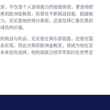
洲金靴奖，不仅是个人进攻能力的极致体现，更是他职
，再到欧洲金靴奖，凯恩在不断挑战自我、超越极
魅力。无论是他的得分表现，还是在拜仁慕尼黑的
级球员的价值。
多的挑战与机会。无论是在俱乐部层面，还是在国
他去实现。而此次荣获欧洲金靴奖，将成为他在足
恩未来如何选择，他的成就已经牢牢刻印在世界足