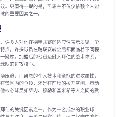
高效。更值得一提的是，凯恩并不仅仅依赖个人能
进球的重要因素之一。
程
注，许多人对他在德甲联赛的适应性表示质疑。毕
术特点，许多球员在跨联赛转会后都面临着不同程
这一疑虑。加盟后的他迅速融入拜仁的战术体系，
了球队的进攻核心。
前场压迫，而凯恩的个人技术和全能的进攻属性，
是在禁区内的争顶，还是在前场的拉开空间、策动
其他核心球员如萨内、穆勒和基米希等人之间的默
应拜仁的关键因素之一。作为一名成熟的职业球