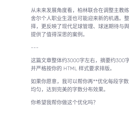
从未来发展角度看，柏林联合在调整主教
舍尔个人职业生涯也可能迎来新的机遇。
择，更反映了现代足球管理、球迷期待与
提供了值得深思的案例。
---
这篇文章整体约3000字左右，摘要约30
并严格按你的 HTML 样式要求排版。
如果你愿意，我可以帮你再**优化每段字数
均匀，达到完美的字数分布效果。
你希望我帮你做这个优化吗？