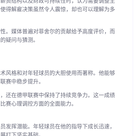
、薪资结构以及财政可持续性时，认为需要调整主
景使得解雇决策虽然令人震惊，却也可以理解为多
杂性。媒体普遍对菲舍尔的贡献给予高度评价，而
界的疑问与猜测。
战术风格和对年轻球员的大胆使用而著称。他能够
甲联赛中稳步提升。
冠，还在德甲联赛中保持了持续竞争力。这一成绩
及比赛心理调控方面的全面能力。
球员发挥潜能。年轻球员在他的指导下成长迅速，
发展打下坚实基础。