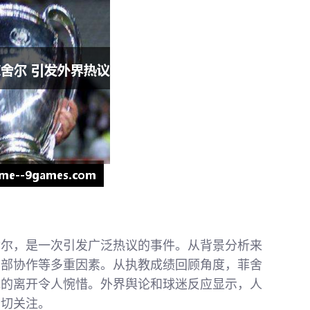
舍尔，是一次引发广泛热议的事件。从背景分析来
内部协作等多重因素。从执教成绩回顾角度，菲舍
他的离开令人惋惜。外界舆论和球迷反应显示，人
深切关注。