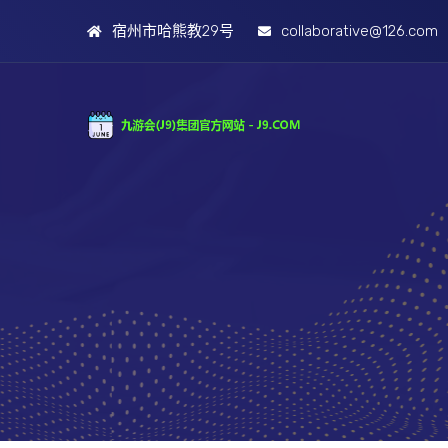
宿州市哈熊教29号
collaborative@126.com