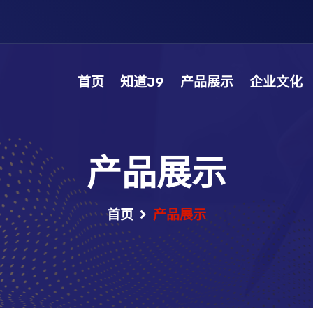
首页
知道J9
产品展示
企业文化
产品展示
首页
产品展示