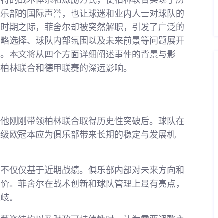
独特的战术体系和激励方式，使柏林联合实现了历
俱乐部的国际声誉，也让球迷和业内人士对球队的
峰时期之际，菲舍尔却被突然解职，引发了广泛的
战略选择、球队内部氛围以及未来前景等问题展开
定。本文将从四个方面详细阐述事件的背景与影
对柏林联合和德甲联赛的深远影响。
在他刚刚带领柏林联合取得历史性突破后。球队在
晋级欧冠本应为俱乐部带来长期的稳定与发展机
能不仅仅基于近期战绩。俱乐部内部对未来方向和
评价。菲舍尔在战术创新和球队管理上虽有亮点，
分歧。