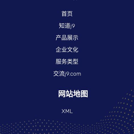
首页
知道j9
产品展示
企业文化
服务类型
交流j9.com
网站地图
XML