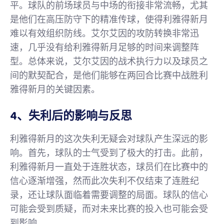
平。球队的前场球员与中场的衔接非常流畅，尤其
是他们在高压防守下的精准传球，使得利雅得新月
难以有效组织防线。艾尔艾因的攻防转换非常迅
速，几乎没有给利雅得新月足够的时间来调整阵
型。总体来说，艾尔艾因的战术执行力以及球员之
间的默契配合，是他们能够在两回合比赛中战胜利
雅得新月的关键因素。
4、失利后的影响与反思
利雅得新月的这次失利无疑会对球队产生深远的影
响。首先，球队的士气受到了极大的打击。此前，
利雅得新月一直处于连胜状态，球员们在比赛中的
信心逐渐增强，然而此次失利不仅结束了连胜纪
录，还让球队面临着需要调整的局面。球队的信心
可能会受到质疑，而对未来比赛的投入也可能会受
到影响。