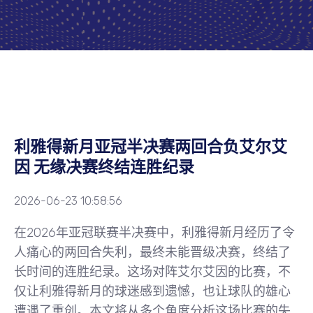
利雅得新月亚冠半决赛两回合负艾尔艾
因 无缘决赛终结连胜纪录
2026-06-23 10:58:56
在2026年亚冠联赛半决赛中，利雅得新月经历了令
人痛心的两回合失利，最终未能晋级决赛，终结了
长时间的连胜纪录。这场对阵艾尔艾因的比赛，不
仅让利雅得新月的球迷感到遗憾，也让球队的雄心
遭遇了重创。本文将从多个角度分析这场比赛的失