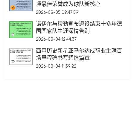
项最佳荣誉成为球队新核心
2026-08-05 09:47:59
诺伊尔与穆勒宣布退役结束十多年德
国国家队生涯深情告别
2026-08-04 12:44:37
西甲历史新星亚马尔达成职业生涯百
场里程碑书写辉煌篇章
2026-08-04 11:59:22