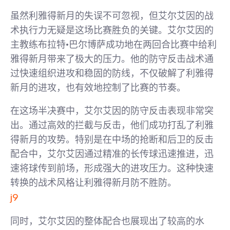
虽然利雅得新月的失误不可忽视，但艾尔艾因的战
术执行力无疑是这场比赛胜负的关键。艾尔艾因的
主教练布拉特·巴尔博萨成功地在两回合比赛中给利
雅得新月带来了极大的压力。他的防守反击战术通
过快速组织进攻和稳固的防线，不仅破解了利雅得
新月的进攻，也有效地控制了比赛的节奏。
在这场半决赛中，艾尔艾因的防守反击表现非常突
出。通过高效的拦截与反击，他们成功打乱了利雅
得新月的攻势。特别是在中场的抢断和后卫的反击
配合中，艾尔艾因通过精准的长传球迅速推进，迅
速将球传到前场，形成强大的进攻压力。这种快速
转换的战术风格让利雅得新月防不胜防。
j9
同时，艾尔艾因的整体配合也展现出了较高的水