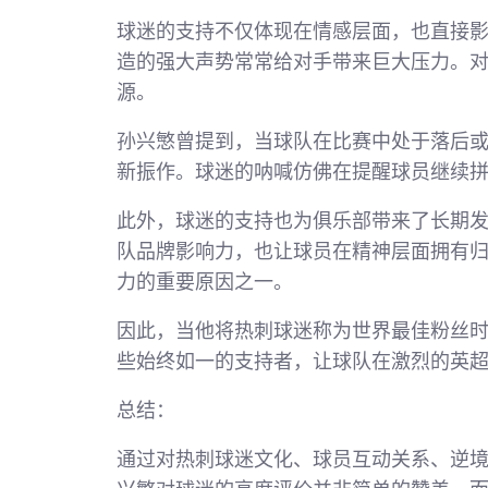
球迷的支持不仅体现在情感层面，也直接
造的强大声势常常给对手带来巨大压力。
源。
孙兴慜曾提到，当球队在比赛中处于落后
新振作。球迷的呐喊仿佛在提醒球员继续
此外，球迷的支持也为俱乐部带来了长期
队品牌影响力，也让球员在精神层面拥有
力的重要原因之一。
因此，当他将热刺球迷称为世界最佳粉丝
些始终如一的支持者，让球队在激烈的英
总结：
通过对热刺球迷文化、球员互动关系、逆