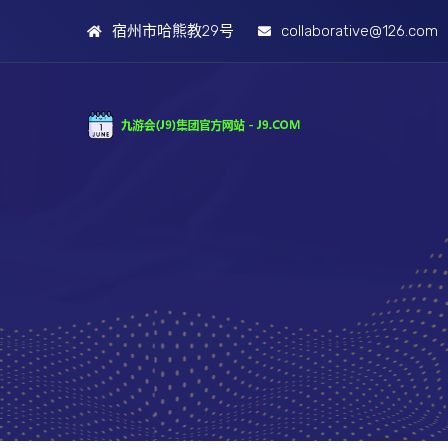
宿州市哈熊教29号
collaborative@126.com