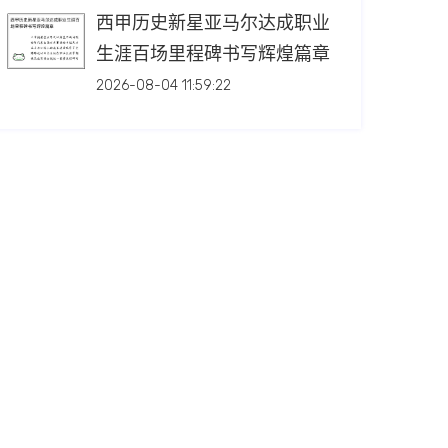
西甲历史新星亚马尔达成职业
生涯百场里程碑书写辉煌篇章
2026-08-04 11:59:22