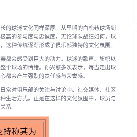
成长的球迷文化同样深厚。从早期的白鹿巷球场到
着极高的参与度与忠诚度。无论球队战绩如何，球
浪，这种传统逐渐形成了俱乐部独特的文化氛围。
比赛都会感受到巨大的动力。球迷的歌声、旗帜以
燃整个球场的情绪。孙兴慜多次表示，每当走出球
内心都会产生强烈的责任感与荣誉感。
迷日常对俱乐部的关注与讨论中。社交媒体、社区
一种生活方式。正是在这样的文化氛围中，球员与
的关系。