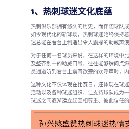
1、热刺球迷文化底蕴
热刺俱乐部拥有悠久的历史，而伴随球队
如今现代化的新球场，热刺球迷始终保持
迷总能在看台上制造出令人震撼的助威声
对于任何一名球员来说，在这样的环境中
及整齐划一的助威口号，往往能够瞬间点
员通道听到看台上震耳欲聋的欢呼声时，
这种文化不仅体现在比赛日，还体现在球
活动以及各种球迷组织，让支持球队成为
球迷之间逐渐建立起互相尊重、彼此信任