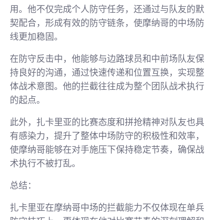
用。他不仅完成个人防守任务，还通过与队友的默
契配合，形成有效的防守链条，使摩纳哥的中场防
线更加稳固。
在防守反击中，他能够与边路球员和中前场队友保
持良好的沟通，通过快速传递和位置互换，实现整
体战术意图。他的拦截往往成为整个团队战术执行
的起点。
此外，扎卡里亚的比赛态度和拼抢精神对队友也具
有感染力，提升了整体中场防守的积极性和效率，
使摩纳哥能够在对手施压下保持稳定节奏，确保战
术执行不被打乱。
总结：
扎卡里亚在摩纳哥中场的拦截能力不仅体现在单兵