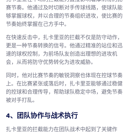
赛节奏。他通过及时切断对手传球线路，使球队能
够掌握球权，并以合理的节奏组织进攻，使比赛的
节奏始终掌握在己方手中。
在快速反击中，扎卡里亚的拦截不仅是防守动作，
更是一种节奏转换的信号。他通过精准的站位和迅
速的球权控制，为前场队友创造出理想的进攻机
会，从而将防守优势转化为进攻威胁。
同时，他对比赛节奏的敏锐洞察也体现在控球节奏
上。在比赛紧张或落后时，扎卡里亚能够通过稳健
的控球和合理传导，帮助球队稳定中场，避免节奏
被对手打乱。
4、团队协作与战术执行
扎卡里亚的拦截能力在团队战术中起到了关键作