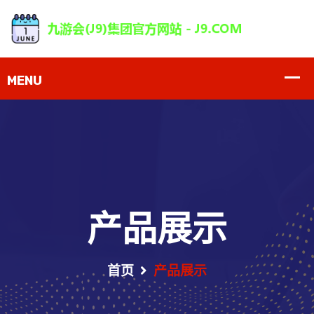
产品展示
首页
产品展示