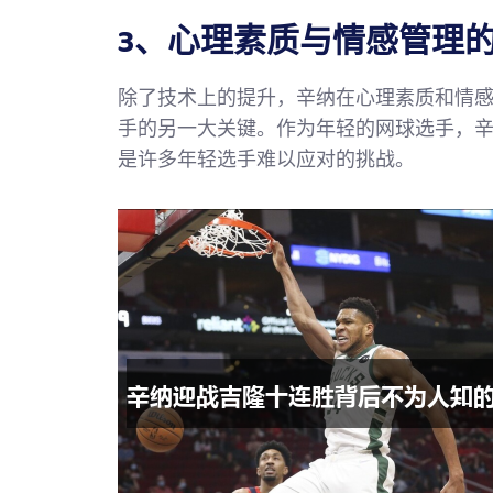
3、心理素质与情感管理
除了技术上的提升，辛纳在心理素质和情
手的另一大关键。作为年轻的网球选手，
是许多年轻选手难以应对的挑战。