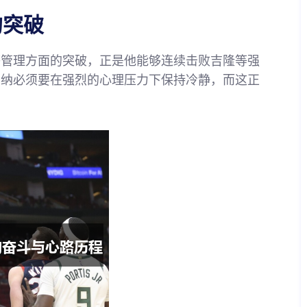
的突破
感管理方面的突破，正是他能够连续击败吉隆等强
辛纳必须要在强烈的心理压力下保持冷静，而这正