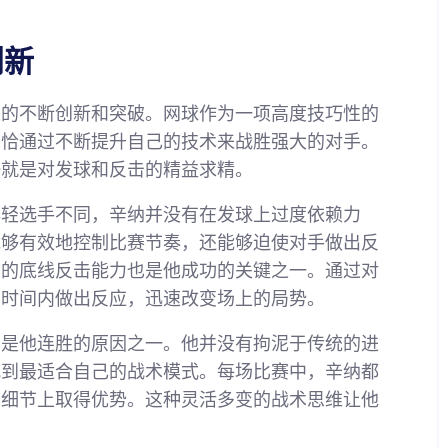
创新
上的不断创新和突破。网球作为一项高度技巧性的
恰恰通过不断提升自己的技术来战胜强大的对手。
一就是对发球和反击的精益求精。
年轻选手不同，辛纳并没有在发球上过度依赖力
能够有效地控制比赛节奏，还能够迫使对手做出反
纳的底线反击能力也是他成功的关键之一。通过对
的时间内做出反应，迅速改变场上的局势。
也是他连胜的原因之一。他并没有拘泥于传统的进
找到最适合自己的战术模式。每场比赛中，辛纳都
在细节上取得优势。这种灵活多变的战术思维让他