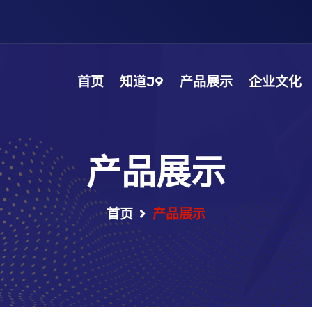
首页
知道J9
产品展示
企业文化
产品展示
首页
产品展示