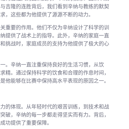
在与吉隆的连胜背后，我们看到辛纳与教练的默契
要求，这些都为他提供了源源不断的动力。
至关重要的作用。他们不仅为辛纳设计了科学的训
辛纳提供了战术上的指导。此外，辛纳的家庭一直
难和挑战时，家庭成员的支持为他提供了极大的心
之一。辛纳一直注重保持良好的生活习惯，从饮
益求精。通过保持科学的饮食和合理的作息时间，
也是他能够在比赛中保持高水平表现的原因之一。
努力的体现。从年轻时代的艰苦训练，到技术和战
的突破，辛纳的每一步都走得坚实而有力。背后，
的成功提供了重要保障。