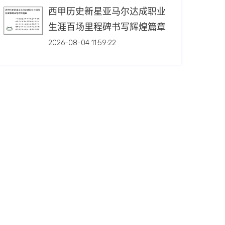
西甲历史新星亚马尔达成职业
生涯百场里程碑书写辉煌篇章
2026-08-04 11:59:22