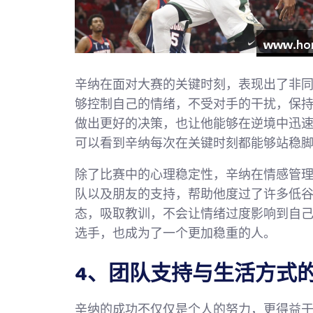
辛纳在面对大赛的关键时刻，表现出了非
够控制自己的情绪，不受对手的干扰，保
做出更好的决策，也让他能够在逆境中迅
可以看到辛纳每次在关键时刻都能够站稳
除了比赛中的心理稳定性，辛纳在情感管
队以及朋友的支持，帮助他度过了许多低
态，吸取教训，不会让情绪过度影响到自
选手，也成为了一个更加稳重的人。
4、团队支持与生活方式
辛纳的成功不仅仅是个人的努力，更得益