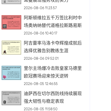
耳曼展现强势攻防实力
2026-08-06 11:23:57
阿斯顿维拉五千万签比利时中
场奥纳纳替代道格拉斯路易斯
2026-08-06 10:40:17
阿吉雷率马洛卡夺辉煌成就后
选择优雅告别教练生涯
2026-08-06 09:52:01
里尔主场爆冷击败皇家马德里
欧冠赛场迎来惊天逆转
2026-08-05 12:46:55
迪萨西在切尔西防线持续展现
强大韧性与稳定表现
2026-08-05 11:58:50