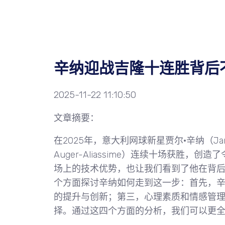
辛纳迎战吉隆十连胜背后
2025-11-22 11:10:50
文章摘要：
在2025年，意大利网球新星贾尔·辛纳（Janni
Auger-Aliassime）连续十场获胜
场上的技术优势，也让我们看到了他在背
个方面探讨辛纳如何走到这一步：首先，
的提升与创新；第三，心理素质和情感管
择。通过这四个方面的分析，我们可以更