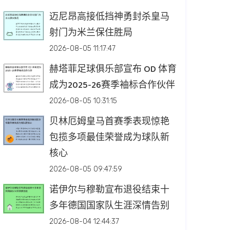
迈尼昂高接低挡神勇封杀皇马
射门为米兰保住胜局
2026-08-05 11:17:47
赫塔菲足球俱乐部宣布 OD 体育
成为2025-26赛季袖标合作伙伴
2026-08-05 10:31:15
贝林厄姆皇马首赛季表现惊艳
包揽多项最佳荣誉成为球队新
核心
2026-08-05 09:47:59
诺伊尔与穆勒宣布退役结束十
多年德国国家队生涯深情告别
2026-08-04 12:44:37