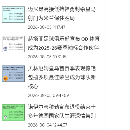
迈尼昂高接低挡神勇封杀皇马
射门为米兰保住胜局
2026-08-05 11:17:47
赫塔菲足球俱乐部宣布 OD 体育
成为2025-26赛季袖标合作伙伴
2026-08-05 10:31:15
贝林厄姆皇马首赛季表现惊艳
包揽多项最佳荣誉成为球队新
核心
2026-08-05 09:47:59
诺伊尔与穆勒宣布退役结束十
多年德国国家队生涯深情告别
2026-08-04 12:44:37