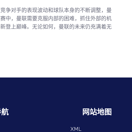
着竞争对手的表现波动和球队本身的不断调整，曼
比赛中，曼联需要克服内部的困难，抓住外部的机
重新登上巅峰。无论如何，曼联的未来仍充满着无
导航
网站地图
XML