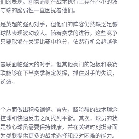
他们的表现。利物浦则在战术执行上存在不小的波
防守端的脆弱性一直困扰着他们。
曾是英超的强劲对手，但他们的阵容仍然缺乏足够
，球队表现波动较大。随着赛季的进行，这些竞争
联只要能够在关键比赛中抢分，依然有机会超越他
然曼联面临强大的对手，但其他豪门的短板和联赛
曼联能够在下半赛季稳定发挥，抓住对手的失误，
的逆袭。
多个方面做出积极调整。首先，滕哈赫的战术理念
在控球和快速反击之间找到平衡。其次，球员的状
其是核心球员需要保持健康，并在关键时刻挺身而
将为曼联提供更多的战术选择和应对困难的能力。