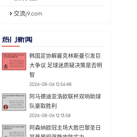
交流j9.com
热门新闻
韩国足协解雇克林斯曼引发巨
大争议 足球迷质疑决策是否明
智
2026-08-06 12:56:48
阿马德迪亚洛欧联杯双响助球
队豪取胜利
2026-08-06 12:13:58
阿森纳欧冠主场大胜巴黎圣日