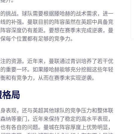
到提升。
定的挑战。球队需要根据滕哈赫的战术需求，进一
锋线的补强。曼联目前的阵容虽然在英超中具备竞
体阵容深度仍有差距。要想在赛季末完成逆袭，曼
确保每个位置都有足够的竞争力。
关注的资源。近年来，曼联通过青训培养了若干优
队的重要一环。如果滕哈赫能够充分挖掘这些年轻
均衡和有竞争力，从而在赛季末实现逆袭。
盟格局
自身表现，还与英超其他球队的竞争压力和整体联
阿森纳等豪门，近年来保持了稳定的高水平表现，
队也有各自的问题。曼城在阵容厚度上优势明显，