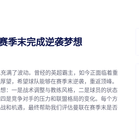
在赛季末完成逆袭梦想
的表现充满了波动。曾经的英超霸主，如今正面临着重
的厚望，希望球队能够在赛季末逆袭，重返顶峰。
梦想：一是战术调整与教练风格，二是球员的状态
，四是竞争对手的压力和联盟格局的变化。每个方
挑战和机遇，最终帮助我们评估曼联在赛季末是否