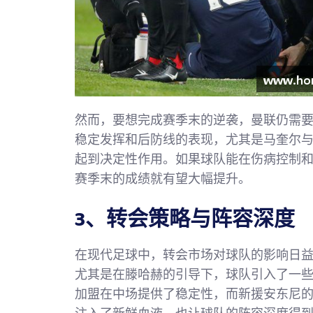
然而，要想完成赛季末的逆袭，曼联仍需
稳定发挥和后防线的表现，尤其是马奎尔与
起到决定性作用。如果球队能在伤病控制
赛季末的成绩就有望大幅提升。
3、转会策略与阵容深度
在现代足球中，转会市场对球队的影响日
尤其是在滕哈赫的引导下，球队引入了一
加盟在中场提供了稳定性，而新援安东尼