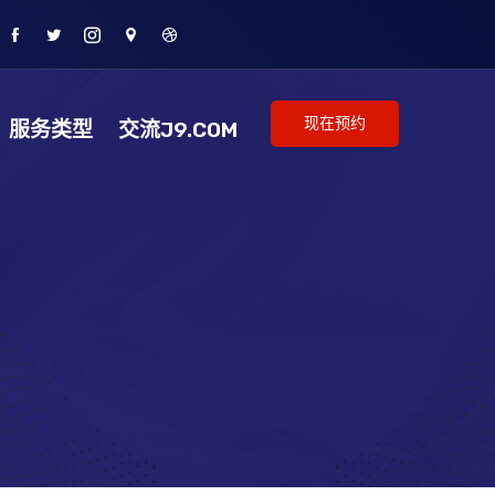
现在预约
服务类型
交流J9.COM