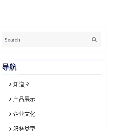
导航
知道j9
产品展示
企业文化
服务类型