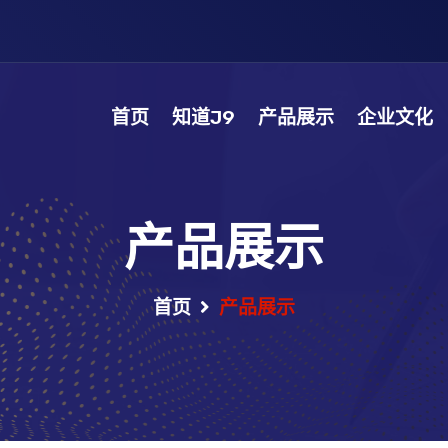
首页
知道J9
产品展示
企业文化
产品展示
首页
产品展示