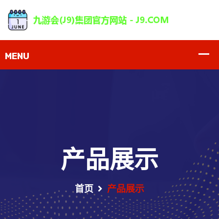
产品展示
首页
产品展示