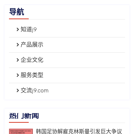
导航
知道j9
产品展示
企业文化
服务类型
交流j9.com
热门新闻
韩国足协解雇克林斯曼引发巨大争议