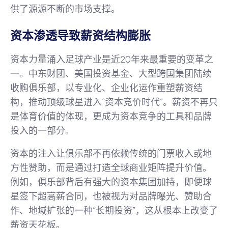
供了源源不断的市场支撑。
资本渗透导致薪资结构膨胀
资本力量涌入足球产业是近20年来最重要的变革之
一。中东财团、美国投资基金、大型跨国集团陆续
收购俱乐部，以专业化、企业化运作重塑薪资结
构，推动顶级球星进入“资本竞价时代”。薪资不再只
是体育价值的体现，更成为资本竞争的工具和品牌
投入的一部分。
资本的注入让俱乐部不再依赖传统的门票收入或地
方性赞助，而是通过打造全球商业矩阵提升价值。
例如，俱乐部背后有强大的资本集团加持，即便球
星签下超高薪合同，也被视为对品牌曝光、赞助合
作、地域扩张的一种“长期投资”，这从根本上改变了
薪资天花板。