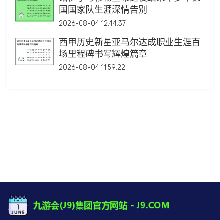
国国家队生涯深情告别
2026-08-04 12:44:37
西甲历史新星亚马尔达成职业生涯百
场里程碑书写辉煌篇章
2026-08-04 11:59:22