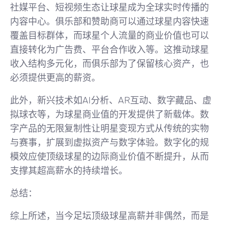
社媒平台、短视频生态让球星成为全球实时传播的
内容中心。俱乐部和赞助商可以通过球星内容快速
覆盖目标群体，而球星个人流量的商业价值也可以
直接转化为广告费、平台合作收入等。这推动球星
收入结构多元化，而俱乐部为了保留核心资产，也
必须提供更高的薪资。
此外，新兴技术如AI分析、AR互动、数字藏品、虚
拟球衣等，为球星商业值的开发提供了新载体。数
字产品的无限复制性让明星变现方式从传统的实物
与赛事，扩展到虚拟资产与数字体验。数字化的规
模效应使顶级球星的边际商业价值不断提升，从而
支撑其超高薪水的持续增长。
总结：
综上所述，当今足坛顶级球星高薪并非偶然，而是