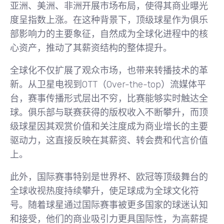
亚洲、美洲、非洲开展市场布局，使得其商业曝光
度呈指数上涨。在这种背景下，顶级球星作为俱乐
部影响力的主要象征，自然成为全球化进程中的核
心资产，推动了其薪资结构的整体提升。
全球化不仅扩展了观众市场，也带来转播技术的革
新。从卫星电视到OTT（Over-the-top）流媒体平
台，赛事传播形式层出不穷，比赛能够实时触达全
球。俱乐部与联赛获得的版权收入不断攀升，而顶
级球星因其观赏价值和关注度成为商业增长的主要
驱动力，这直接反映在其薪资、转会费和代言价值
上。
此外，国际赛事特别是世界杯、欧冠等顶级舞台的
全球收视热度持续攀升，使足球成为全球文化符
号。随着球星通过国际赛事被更多国家的球迷认知
和接受，他们的商业吸引力更具国际性，为高薪提