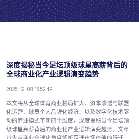
深度揭秘当今足坛顶级球星高薪背后的
全球商业化产业逻辑演变趋势
2025-12-08 13:52:49
本文将从全球体育商业格局扩大、资本渗透与联盟
化运营、球员个人品牌化经济、以及数字化技术驱
动的商业模式革新四个维度，深度揭秘当今足坛顶
级球星高薪背后的商业化产业逻辑演变趋势。文章
首先从商业全球化角度解析足球市场价值的跃迁，