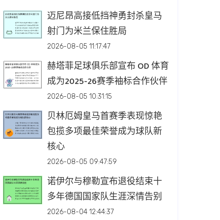
迈尼昂高接低挡神勇封杀皇马
射门为米兰保住胜局
2026-08-05 11:17:47
赫塔菲足球俱乐部宣布 OD 体育
成为2025-26赛季袖标合作伙伴
2026-08-05 10:31:15
贝林厄姆皇马首赛季表现惊艳
包揽多项最佳荣誉成为球队新
核心
2026-08-05 09:47:59
诺伊尔与穆勒宣布退役结束十
多年德国国家队生涯深情告别
2026-08-04 12:44:37