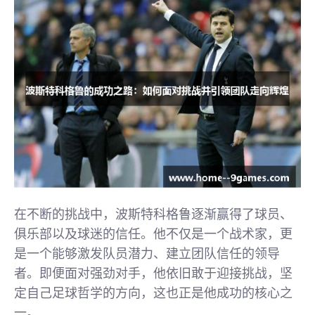
在不断的挑战中，波斯特科格鲁逐渐赢得了球员、
俱乐部以及球迷的信任。他不仅是一个战术家，更
是一个能够激发队员潜力、建立团队信任的领导
者。即便面对强劲对手，他依旧敢于迎接挑战，坚
定自己足球哲学的方向，这也正是他成功的核心之
一。