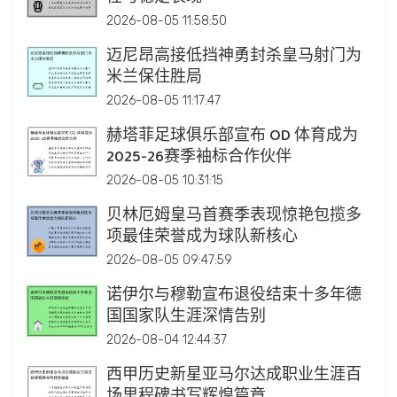
2026-08-05 11:58:50
迈尼昂高接低挡神勇封杀皇马射门为
米兰保住胜局
2026-08-05 11:17:47
赫塔菲足球俱乐部宣布 OD 体育成为
2025-26赛季袖标合作伙伴
2026-08-05 10:31:15
贝林厄姆皇马首赛季表现惊艳包揽多
项最佳荣誉成为球队新核心
2026-08-05 09:47:59
诺伊尔与穆勒宣布退役结束十多年德
国国家队生涯深情告别
2026-08-04 12:44:37
西甲历史新星亚马尔达成职业生涯百
场里程碑书写辉煌篇章