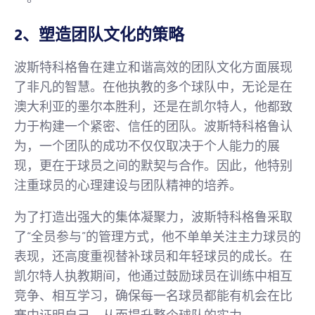
2、塑造团队文化的策略
波斯特科格鲁在建立和谐高效的团队文化方面展现
了非凡的智慧。在他执教的多个球队中，无论是在
澳大利亚的墨尔本胜利，还是在凯尔特人，他都致
力于构建一个紧密、信任的团队。波斯特科格鲁认
为，一个团队的成功不仅仅取决于个人能力的展
现，更在于球员之间的默契与合作。因此，他特别
注重球员的心理建设与团队精神的培养。
为了打造出强大的集体凝聚力，波斯特科格鲁采取
了“全员参与”的管理方式，他不单单关注主力球员的
表现，还高度重视替补球员和年轻球员的成长。在
凯尔特人执教期间，他通过鼓励球员在训练中相互
竞争、相互学习，确保每一名球员都能有机会在比