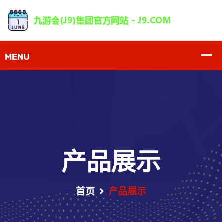
产品展示
首页
产品展示