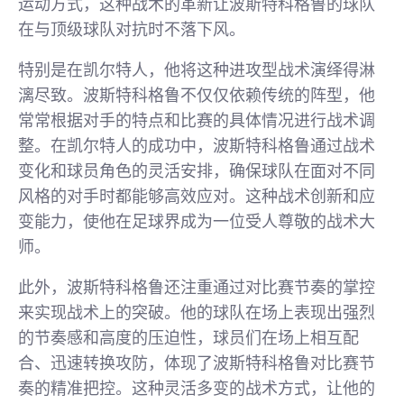
运动方式，这种战术的革新让波斯特科格鲁的球队
在与顶级球队对抗时不落下风。
特别是在凯尔特人，他将这种进攻型战术演绎得淋
漓尽致。波斯特科格鲁不仅仅依赖传统的阵型，他
常常根据对手的特点和比赛的具体情况进行战术调
整。在凯尔特人的成功中，波斯特科格鲁通过战术
变化和球员角色的灵活安排，确保球队在面对不同
风格的对手时都能够高效应对。这种战术创新和应
变能力，使他在足球界成为一位受人尊敬的战术大
师。
此外，波斯特科格鲁还注重通过对比赛节奏的掌控
来实现战术上的突破。他的球队在场上表现出强烈
的节奏感和高度的压迫性，球员们在场上相互配
合、迅速转换攻防，体现了波斯特科格鲁对比赛节
奏的精准把控。这种灵活多变的战术方式，让他的