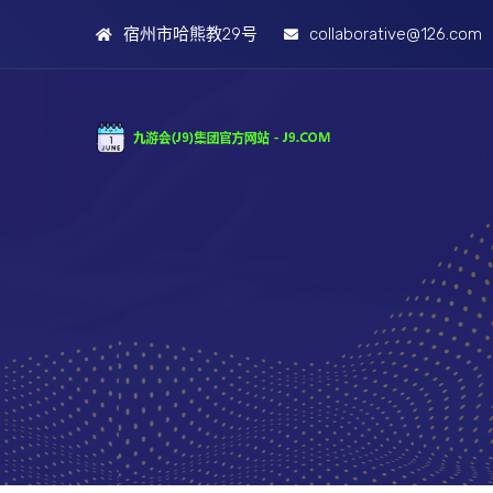
宿州市哈熊教29号
collaborative@126.com