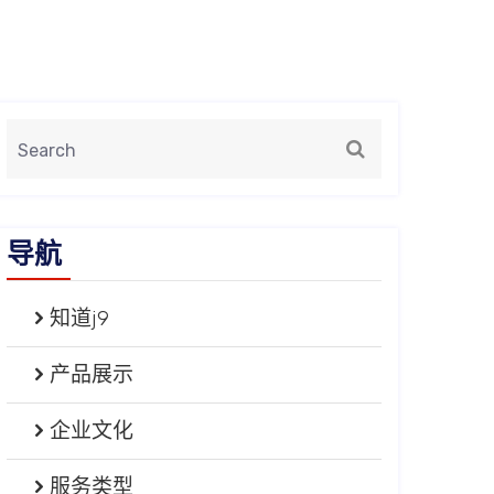
导航
知道j9
产品展示
企业文化
服务类型