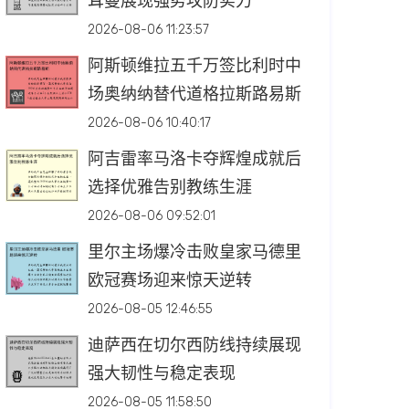
耳曼展现强势攻防实力
2026-08-06 11:23:57
阿斯顿维拉五千万签比利时中
场奥纳纳替代道格拉斯路易斯
2026-08-06 10:40:17
阿吉雷率马洛卡夺辉煌成就后
选择优雅告别教练生涯
2026-08-06 09:52:01
里尔主场爆冷击败皇家马德里
欧冠赛场迎来惊天逆转
2026-08-05 12:46:55
迪萨西在切尔西防线持续展现
强大韧性与稳定表现
2026-08-05 11:58:50