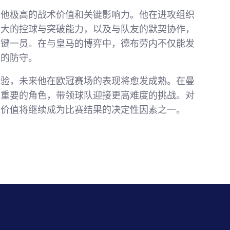
了他极高的战术价值和关键影响力。他在进攻组织
强大的控球与突破能力，以及与队友的默契协作，
关键一员。在与皇马的博弈中，德布劳内不仅能发
马的防守。
经验，未来他在欧冠赛场的表现将愈发成熟。在曼
关重要的角色，带领球队迎接更高难度的挑战。对
术价值将继续成为比赛结果的决定性因素之一。