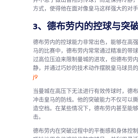
并不急于做出冒险的传球，而是保持冷静
方式，使得他在面对像皇马这样强大的对
3、德布劳内的控球与突
德布劳内的控球能力非常出色，能够在高
马的比赛中，德布劳内常常通过精准的带
过高位压迫来限制曼城的进攻，但德布劳
静，并通过巧妙的技术动作摆脱皇马球员
j9
当曼城在高压下无法进行有效传球时，德
冲击皇马的防线。他的突破能力不仅可以
造空档。在某些情况下，德布劳内甚至能
击。
德布劳内在突破过程中的平衡感和身体控