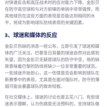
对快速反击和高压战术时的应对能力下降。金彭贝
在防守高空球和与对方前锋的单挑中非常强悍，而
其他球员在这些方面的表现是否能达到相同的水
平，将成为影响球队防线表现的关键因素。
3、球迷和媒体的反应
金彭贝伤缺的消息一经公布，立即引发了球迷和媒
体的广泛关注。巴黎圣日耳曼的球迷自然对此感到
失望，因为金彭贝无疑是球队的防守中坚，他的缺
席意味着巴黎的防线将缺少一位非常重要的球员。
一些球迷开始担心，这一伤情是否会影响到球队在
新赛季中的表现，尤其是在面对强队时，防守的薄
弱可能会暴露球队的致命短板。
在社交媒体上，球迷的讨论也是五花八门。有些球
迷表示理解，认为伤病是无法预料的，支持球队做