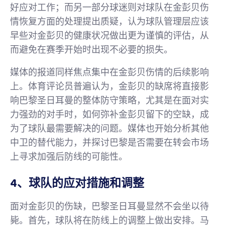
好应对工作；而另一部分球迷则对球队在金彭贝伤
情恢复方面的处理提出质疑，认为球队管理层应该
早些对金彭贝的健康状况做出更为谨慎的评估，从
而避免在赛季开始时出现不必要的损失。
媒体的报道同样焦点集中在金彭贝伤情的后续影响
上。体育评论员普遍认为，金彭贝的缺席将直接影
响巴黎圣日耳曼的整体防守策略，尤其是在面对实
力强劲的对手时，如何弥补金彭贝留下的空缺，成
为了球队最需要解决的问题。媒体也开始分析其他
中卫的替代能力，并探讨巴黎是否需要在转会市场
上寻求加强后防线的可能性。
4、球队的应对措施和调整
面对金彭贝的伤缺，巴黎圣日耳曼显然不会坐以待
毙。首先，球队将在防线上的调整上做出安排。马