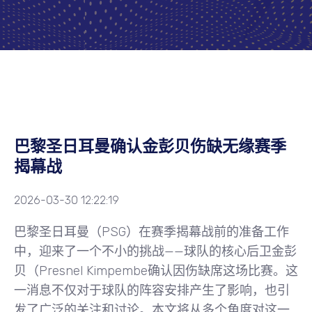
巴黎圣日耳曼确认金彭贝伤缺无缘赛季
揭幕战
2026-03-30 12:22:19
巴黎圣日耳曼（PSG）在赛季揭幕战前的准备工作
中，迎来了一个不小的挑战——球队的核心后卫金彭
贝（Presnel Kimpembe确认因伤缺席这场比赛。这
一消息不仅对于球队的阵容安排产生了影响，也引
发了广泛的关注和讨论。本文将从多个角度对这一