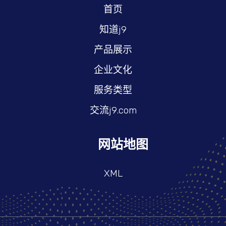
首页
知道j9
产品展示
企业文化
服务类型
交流j9.com
网站地图
XML