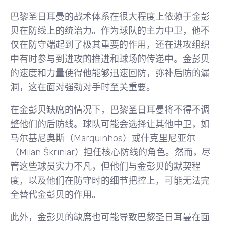
巴黎圣日耳曼的战术体系在很大程度上依赖于金彭
贝在防线上的统治力。作为球队的主力中卫，他不
仅在防守端起到了极其重要的作用，还在进攻组织
中有时参与到进攻的推进和球场的传递中。金彭贝
的速度和力量使得他能够迅速回防，弥补后防的漏
洞，这在面对强劲对手时至关重要。
在金彭贝缺席的情况下，巴黎圣日耳曼将不得不调
整他们的后防线。球队可能会选择让其他中卫，如
马尔基尼奥斯（Marquinhos）或什克里尼亚尔
（Milan Škriniar）担任核心防线的角色。然而，尽
管这些球员实力不凡，但他们与金彭贝的默契程
度，以及他们在防守时的细节把控上，可能无法完
全替代金彭贝的作用。
此外，金彭贝的缺席也可能导致巴黎圣日耳曼在面