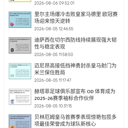
2026-08-06 09:52:01
里尔主场爆冷击败皇家马德里 欧冠赛
场迎来惊天逆转
2026-08-05 12:46:55
迪萨西在切尔西防线持续展现强大韧
性与稳定表现
2026-08-05 11:58:50
迈尼昂高接低挡神勇封杀皇马射门为
米兰保住胜局
2026-08-05 11:17:47
赫塔菲足球俱乐部宣布 OD 体育成为
2025-26赛季袖标合作伙伴
2026-08-05 10:31:15
贝林厄姆皇马首赛季表现惊艳包揽多
项最佳荣誉成为球队新核心