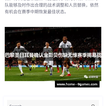
队能够及时作出合理的战术调整和人员替换，依然
有机会在赛季中期恢复最佳状态。