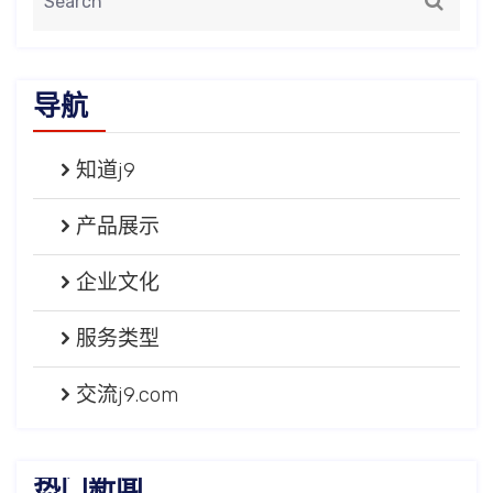
导航
知道j9
产品展示
企业文化
服务类型
交流j9.com
热门新闻