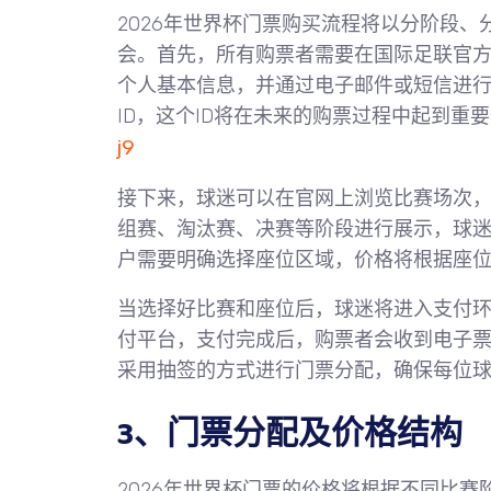
2026年世界杯门票购买流程将以分阶段
会。首先，所有购票者需要在国际足联官
个人基本信息，并通过电子邮件或短信进
ID，这个ID将在未来的购票过程中起到重
j9
接下来，球迷可以在官网上浏览比赛场次
组赛、淘汰赛、决赛等阶段进行展示，球
户需要明确选择座位区域，价格将根据座
当选择好比赛和座位后，球迷将进入支付
付平台，支付完成后，购票者会收到电子
采用抽签的方式进行门票分配，确保每位
3、门票分配及价格结构
2026年世界杯门票的价格将根据不同比