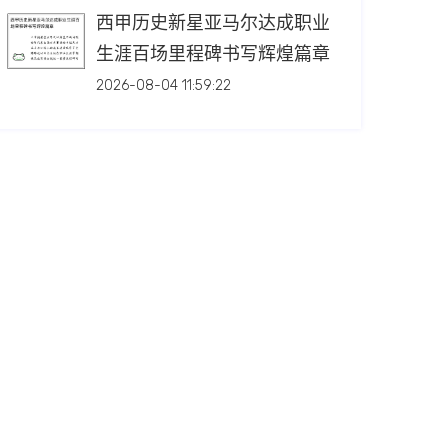
西甲历史新星亚马尔达成职业
生涯百场里程碑书写辉煌篇章
2026-08-04 11:59:22