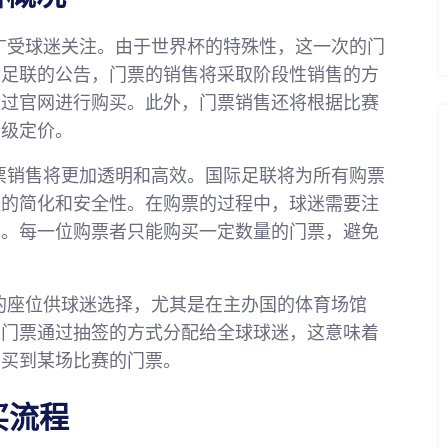
，广受球迷关注。由于世界杯的特殊性，这一次的门
际足联的公告，门票的销售将采取阶段性销售的方
通过官网进行购买。此外，门票销售还将根据比赛
分级定价。
门票销售将更加透明和高效。国际足联将为所有购票
程的简化和安全性。在购票的过程中，球迷需要注
准确。每一位购票者只能购买一定数量的门票，避免
多的座位供球迷选择，尤其是在主办国的体育场馆
些门票通过抽签的方式分配给全球球迷，这意味着
购买到某场比赛的门票。
买流程