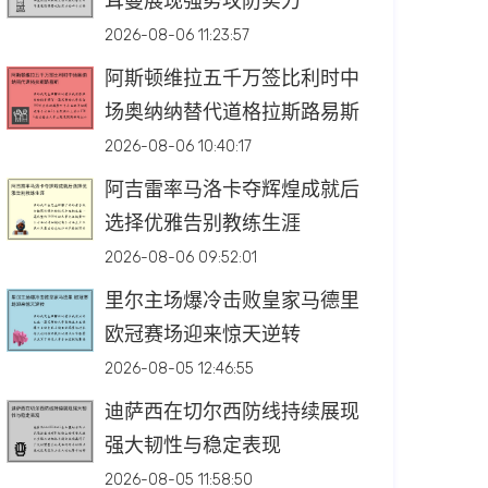
耳曼展现强势攻防实力
2026-08-06 11:23:57
阿斯顿维拉五千万签比利时中
场奥纳纳替代道格拉斯路易斯
2026-08-06 10:40:17
阿吉雷率马洛卡夺辉煌成就后
选择优雅告别教练生涯
2026-08-06 09:52:01
里尔主场爆冷击败皇家马德里
欧冠赛场迎来惊天逆转
2026-08-05 12:46:55
迪萨西在切尔西防线持续展现
强大韧性与稳定表现
2026-08-05 11:58:50