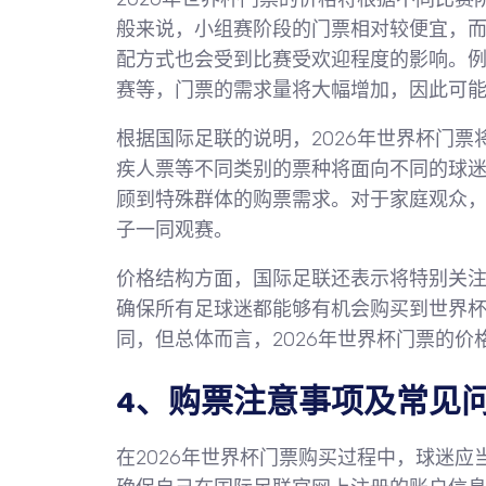
般来说，小组赛阶段的门票相对较便宜，
配方式也会受到比赛受欢迎程度的影响。
赛等，门票的需求量将大幅增加，因此可
根据国际足联的说明，2026年世界杯门票
疾人票等不同类别的票种将面向不同的球
顾到特殊群体的购票需求。对于家庭观众
子一同观赛。
价格结构方面，国际足联还表示将特别关
确保所有足球迷都能够有机会购买到世界
同，但总体而言，2026年世界杯门票的
4、购票注意事项及常见
在2026年世界杯门票购买过程中，球迷