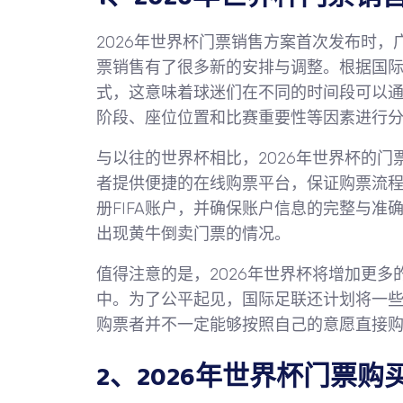
2026年世界杯门票销售方案首次发布时
票销售有了很多新的安排与调整。根据国
式，这意味着球迷们在不同的时间段可以
阶段、座位位置和比赛重要性等因素进行
与以往的世界杯相比，2026年世界杯的
者提供便捷的在线购票平台，保证购票流
册FIFA账户，并确保账户信息的完整与
出现黄牛倒卖门票的情况。
值得注意的是，2026年世界杯将增加更
中。为了公平起见，国际足联还计划将一
购票者并不一定能够按照自己的意愿直接
2、2026年世界杯门票购