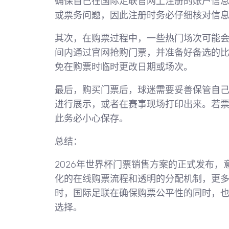
确保自己在国际足联官网上注册的账户信
或票务问题，因此注册时务必仔细核对信
其次，在购票过程中，一些热门场次可能
间内通过官网抢购门票，并准备好备选的
免在购票时临时更改日期或场次。
最后，购买门票后，球迷需要妥善保管自
进行展示，或者在赛事现场打印出来。若
此务必小心保存。
总结：
2026年世界杯门票销售方案的正式发布
化的在线购票流程和透明的分配机制，更
时，国际足联在确保购票公平性的同时，
选择。