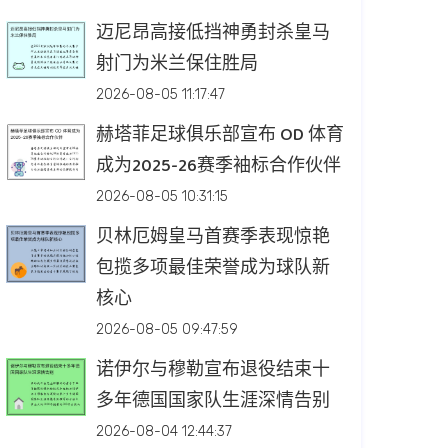
迈尼昂高接低挡神勇封杀皇马
射门为米兰保住胜局
2026-08-05 11:17:47
赫塔菲足球俱乐部宣布 OD 体育
成为2025-26赛季袖标合作伙伴
2026-08-05 10:31:15
贝林厄姆皇马首赛季表现惊艳
包揽多项最佳荣誉成为球队新
核心
2026-08-05 09:47:59
诺伊尔与穆勒宣布退役结束十
多年德国国家队生涯深情告别
2026-08-04 12:44:37