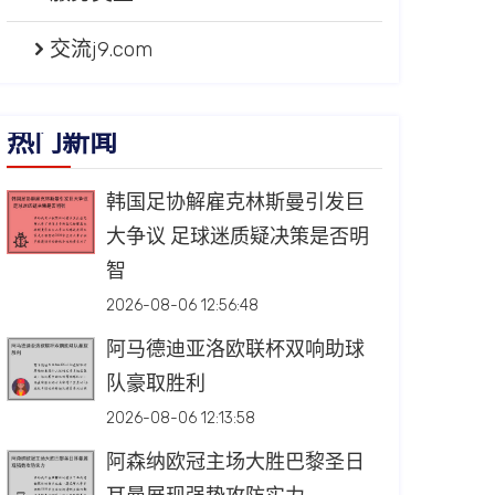
交流j9.com
热门新闻
韩国足协解雇克林斯曼引发巨
大争议 足球迷质疑决策是否明
智
2026-08-06 12:56:48
阿马德迪亚洛欧联杯双响助球
队豪取胜利
2026-08-06 12:13:58
阿森纳欧冠主场大胜巴黎圣日