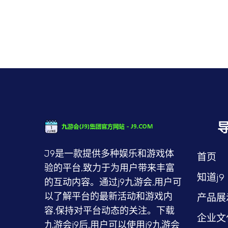
J9是一款提供多种娱乐和游戏体
首页
验的平台,致力于为用户带来丰富
知道j9
的互动内容。通过j9九游会,用户可
以了解平台的最新活动和游戏内
产品展
容,保持对平台动态的关注。下载
企业文
九游会j9后,用户可以使用j9九游会