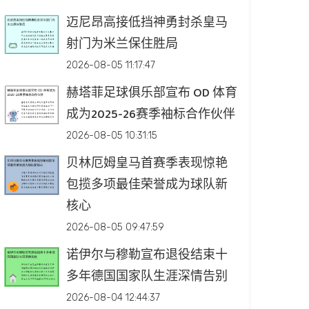
迈尼昂高接低挡神勇封杀皇马
射门为米兰保住胜局
2026-08-05 11:17:47
赫塔菲足球俱乐部宣布 OD 体育
成为2025-26赛季袖标合作伙伴
2026-08-05 10:31:15
贝林厄姆皇马首赛季表现惊艳
包揽多项最佳荣誉成为球队新
核心
2026-08-05 09:47:59
诺伊尔与穆勒宣布退役结束十
多年德国国家队生涯深情告别
2026-08-04 12:44:37